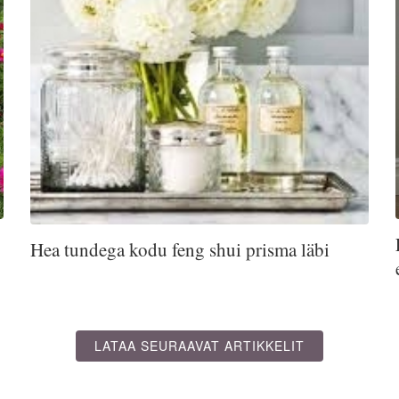
Hea tundega kodu feng shui prisma läbi
LATAA SEURAAVAT ARTIKKELIT