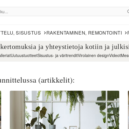
TELU, SISUSTUS
RAKENTAMINEN, REMONTOINTI
ikertomuksia ja yhteystietoja kotiin ja julkisi
lleriat
Uutuustuotteet
Sisustus- ja väritrendit
Virolainen design
Videot
Mes
nnittelussa (artikkelit):