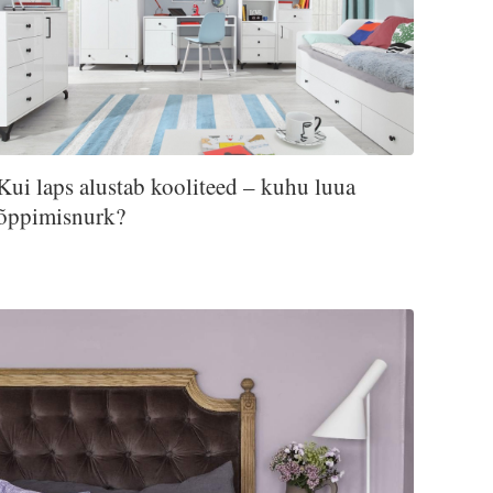
Kui laps alustab kooliteed – kuhu luua
õppimisnurk?