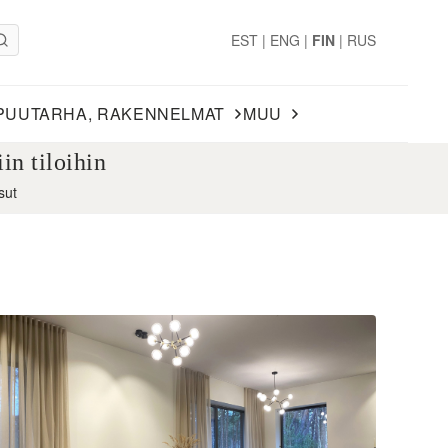
EST
|
ENG
|
FIN
|
RUS
PUUTARHA, RAKENNELMAT
MUU
in tiloihin
sut