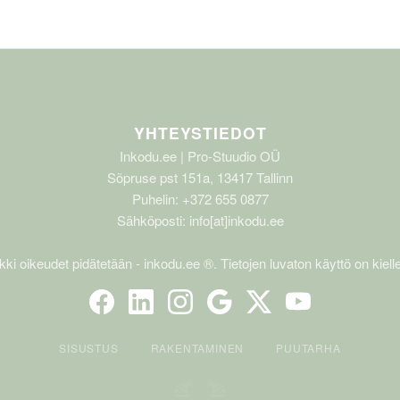
YHTEYSTIEDOT
Inkodu.ee | Pro-Stuudio OÜ
Sõpruse pst 151a, 13417 Tallinn
Puhelin: +372 655 0877
Sähköposti: info[at]inkodu.ee
kki oikeudet pidätetään - inkodu.ee ®. Tietojen luvaton käyttö on kielle
SISUSTUS
RAKENTAMINEN
PUUTARHA