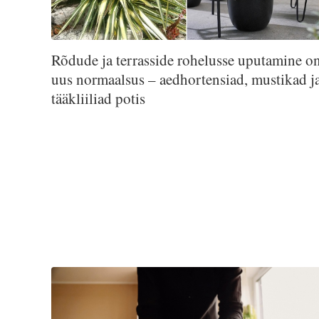
Rõdude ja terrasside rohelusse uputamine o
uus normaalsus – aedhortensiad, mustikad j
tääkliiliad potis