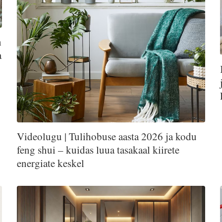
n
a
Videolugu | Tulihobuse aasta 2026 ja kodu
feng shui – kuidas luua tasakaal kiirete
energiate keskel