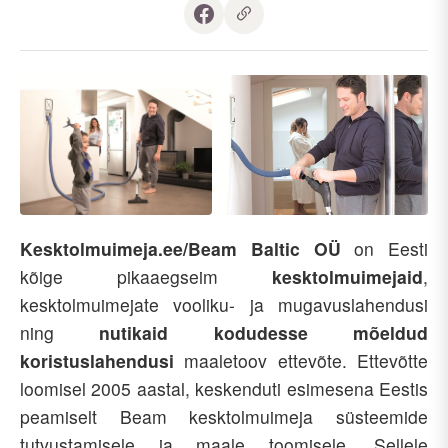
Kesktolmuimeja.ee/Beam Baltic OÜ
on Eesti
kõige pikaaegseim
kesktolmuimejaid
,
kesktolmuimejate vooliku- ja mugavuslahendusi
ning
nutikaid kodudesse mõeldud
koristuslahendusi
maaletoov ettevõte. Ettevõtte
loomisel 2005 aastal, keskenduti esimesena Eestis
peamiselt Beam kesktolmuimeja süsteemide
tutvustamisele ja maale toomisele. Sellele