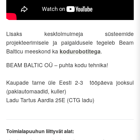
Lisaks kesktolmuimeja süsteemide
projekteerimisele ja paigaldusele tegeleb Beam
Balticu meeskond ka
kodurobotitega
.
BEAM BALTIC OÜ – puhta kodu tehnika!
Kaupade tarne üle Eesti 2-3 tööpäeva jooksul
(pakiautomaadid, kuller)
Ladu Tartus Aardla 25E (CTG ladu)
Toimialapuuhun liittyvät alat: