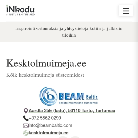
☰
Inspirointikertomuksia ja yhteystietoja kotiin ja julkisiin
tiloihin
Kesktolmuimeja.ee
Kõik kesktolmuimeja süsteemidest
Aardla 25E (ladu), 50110 Tartu, Tartumaa
+372 5562 0299
info@beambaltic.com
kesktolmuimeja.ee