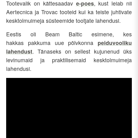
Tootevalik on kättesaadav
e-poes
, kust leiab nii
Aertecnica ja Trovac tooteid kui ka teiste juhtivate
kesktolmuimeja süsteemide tootjate lahendusi.
Eestis oli Beam Baltic esimene, kes
hakkas pakkuma uue põlvkonna
peiduvooliku
lahendust
. Tänaseks on sellest kujunenud üks
levinumaid ja praktilisemaid kesktolmuimeja
lahendusi.