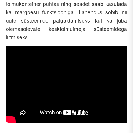
tolmukonteiner puhtas ning seadet saab kasutada
ka märgpesu funktsiooniga. Lahendus sobib nii
uute süsteemide paigaldamiseks kui ka juba
olemasolevate kesktolmuimeja süsteemidega
liitmiseks.