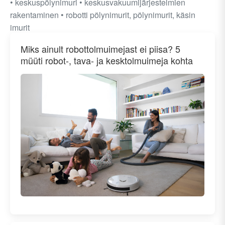
• keskuspölynimuri • keskusvakuumijärjestelmien
rakentaminen • robotti pölynimurit, pölynimurit, käsin
imurit
Miks ainult robottolmuimejast ei piisa? 5
müüti robot-, tava- ja kesktolmuimeja kohta