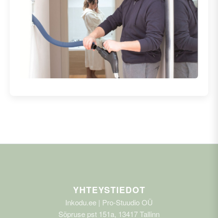
YHTEYSTIEDOT
Inkodu.ee | Pro-Stuudio OÜ
Sõpruse pst 151a, 13417 Tallinn