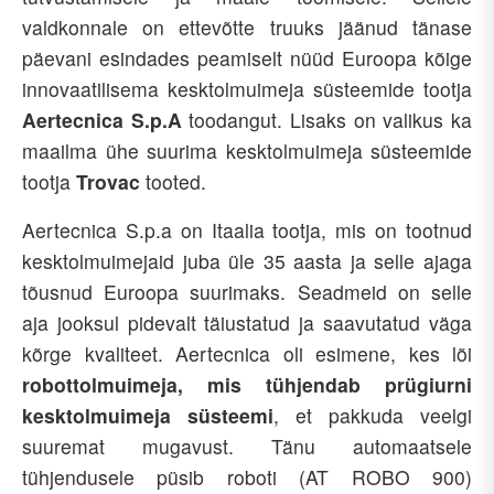
valdkonnale on ettevõtte truuks jäänud tänase
päevani esindades peamiselt nüüd Euroopa kõige
innovaatilisema kesktolmuimeja süsteemide tootja
Aertecnica S.p.A
toodangut. Lisaks on valikus ka
maailma ühe suurima kesktolmuimeja süsteemide
tootja
Trovac
tooted.
Aertecnica S.p.a on Itaalia tootja, mis on tootnud
kesktolmuimejaid juba üle 35 aasta ja selle ajaga
tõusnud Euroopa suurimaks. Seadmeid on selle
aja jooksul pidevalt täiustatud ja saavutatud väga
kõrge kvaliteet. Aertecnica oli esimene, kes lõi
robottolmuimeja, mis tühjendab prügiurni
kesktolmuimeja süsteemi
, et pakkuda veelgi
suuremat mugavust. Tänu automaatsele
tühjendusele püsib roboti (AT ROBO 900)