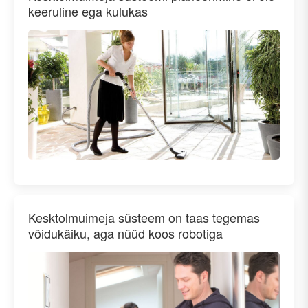
keeruline ega kulukas
Kesktolmuimeja süsteem on taas tegemas
võidukäiku, aga nüüd koos robotiga