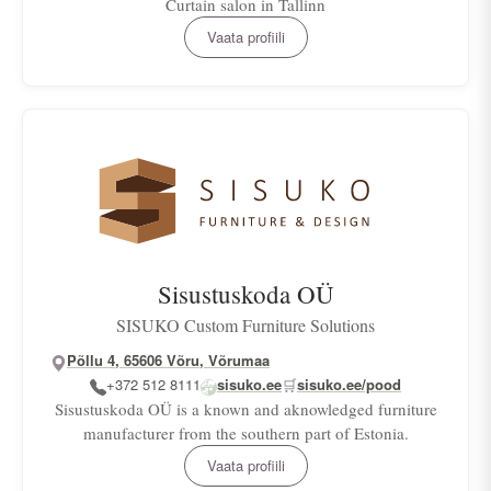
Curtain salon in Tallinn
Vaata profiili
Sisustuskoda OÜ
SISUKO Custom Furniture Solutions
Põllu 4, 65606 Võru, Võrumaa
+372 512 8111
sisuko.ee
🛒
sisuko.ee/pood
Sisustuskoda OÜ is a known and aknowledged furniture
manufacturer from the southern part of Estonia.
Vaata profiili