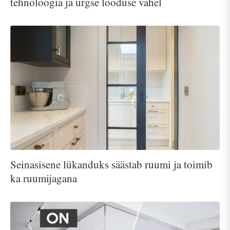
tehnoloogia ja ürgse looduse vahel
Seinasisene lükanduks säästab ruumi ja toimib
ka ruumijagana