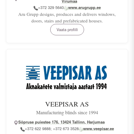
Virumaa
+372 329 5640
www.arugrupp.ee
Aru Grupp designs, produces and delivers windows,
doors, stairs and prefabricated houses.
Vaata profiili
VEEPISAR AS
Manufacturing blinds since 1994
Sõpruse puiestee 176, 13424 Tallinn, Harjumaa
+372 622 9888; +372 673 3528
www.veepisar.ee