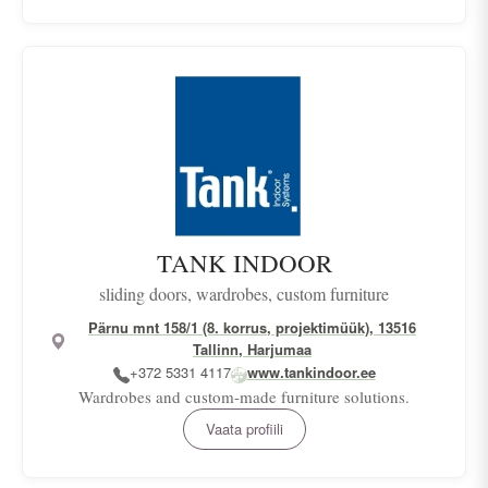
TANK INDOOR
sliding doors, wardrobes, custom furniture
Pärnu mnt 158/1 (8. korrus, projektimüük), 13516
Tallinn, Harjumaa
+372 5331 4117
www.tankindoor.ee
Wardrobes and custom-made furniture solutions.
Vaata profiili