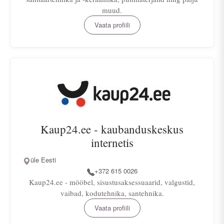
muud.
Vaata profiili
Kaup24.ee - kaubanduskeskus
internetis
üle Eesti
+372 615 0026
Kaup24.ee - mööbel, sisustusaksessuaarid, valgustid,
vaibad, kodutehnika, santehnika.
Vaata profiili