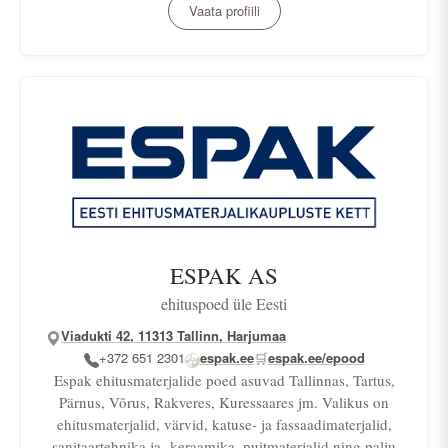
Vaata profiili
ESPAK AS
ehituspoed üle Eesti
Viadukti 42, 11313 Tallinn, Harjumaa
+372 651 2301
espak.ee
🛒
espak.ee/epood
Espak ehitusmaterjalide poed asuvad Tallinnas, Tartus,
Pärnus, Võrus, Rakveres, Kuressaares jm. Valikus on
ehitusmaterjalid, värvid, katuse- ja fassaadimaterjalid,
sanitaartehnika ja -keraamika, puitmaterjalid ning palju