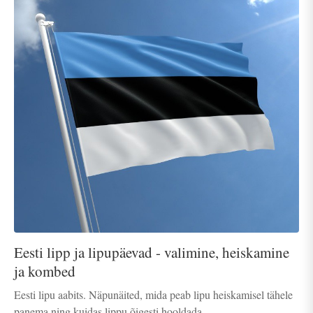
Eesti lipp ja lipupäevad - valimine, heiskamine
ja kombed
Eesti lipu aabits. Näpunäited, mida peab lipu heiskamisel tähele
panema ning kuidas lippu õigesti hooldada.