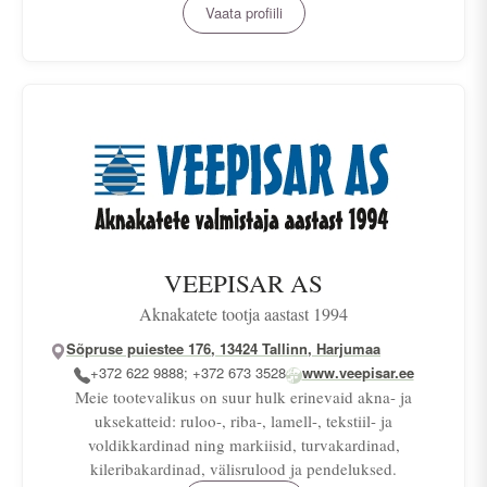
Vaata profiili
VEEPISAR AS
Aknakatete tootja aastast 1994
Sõpruse puiestee 176, 13424 Tallinn, Harjumaa
+372 622 9888; +372 673 3528
www.veepisar.ee
Meie tootevalikus on suur hulk erinevaid akna- ja
uksekatteid: ruloo-, riba-, lamell-, tekstiil- ja
voldikkardinad ning markiisid, turvakardinad,
kileribakardinad, välisrulood ja pendeluksed.