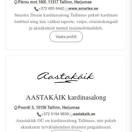
Pärnu mnt 160f, 11317 Tallinn, Harjumaa
+372 655 6442
www.smartex.ee
Smartex Disain kardinasalong Tallinnas pakub kardinate
õmblust ning laia valikut tapeete, vaipu, sisustuskangaid
ja aknakatteid tuntud sisustusbrändidelt.
Vaata profiili
AASTAKÄIK kardinasalong
Poordi 3, 10156 Tallinn, Harjumaa
+372 5194 9639
aastakaik.ee
Aaastakäik OÜ on kardinasalong Tallinnas, mis pakub
aknakatete terviklahendust disainist paigalduseni.