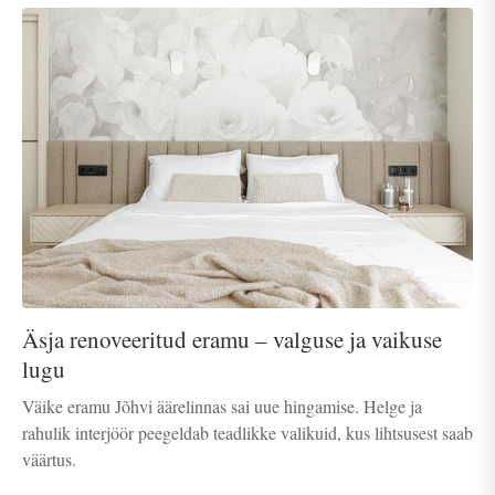
Äsja renoveeritud eramu – valguse ja vaikuse
lugu
Väike eramu Jõhvi äärelinnas sai uue hingamise. Helge ja
rahulik interjöör peegeldab teadlikke valikuid, kus lihtsusest saab
väärtus.