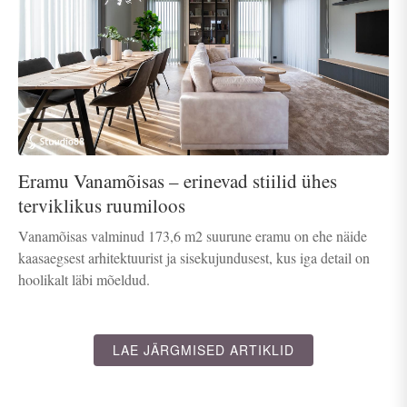
Eramu Vanamõisas – erinevad stiilid ühes
terviklikus ruumiloos
Vanamõisas valminud 173,6 m2 suurune eramu on ehe näide
kaasaegsest arhitektuurist ja sisekujundusest, kus iga detail on
hoolikalt läbi mõeldud.
LAE JÄRGMISED ARTIKLID