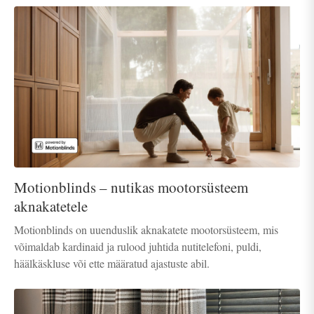
Motionblinds – nutikas mootorsüsteem
aknakatetele
Motionblinds on uuenduslik aknakatete mootorsüsteem, mis
võimaldab kardinaid ja rulood juhtida nutitelefoni, puldi,
häälkäskluse või ette määratud ajastuste abil.