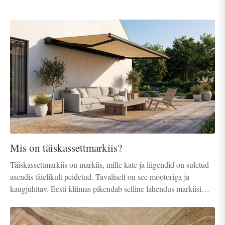
Mis on täiskassettmarkiis?
Täiskassettmarkiis on markiis, mille kate ja liigendid on suletud
asendis täielikult peidetud. Tavaliselt on see mootoriga ja
kaugjuhitav. Eesti kliimas pikendab selline lahendus markiisi
eluiga märgatavalt, sest see on paremini kaitstud tormituule,
sademete ja lume eest.