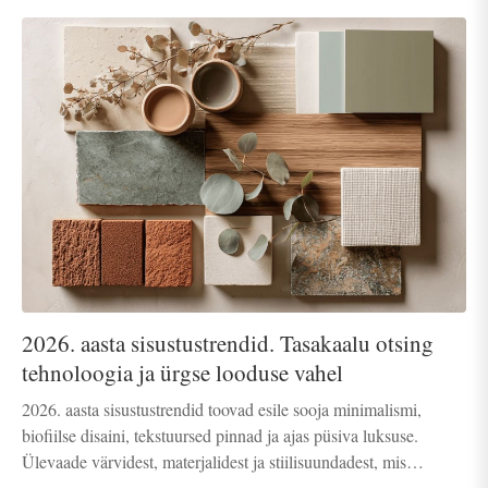
2026. aasta sisustustrendid. Tasakaalu otsing
tehnoloogia ja ürgse looduse vahel
2026. aasta sisustustrendid toovad esile sooja minimalismi,
biofiilse disaini, tekstuursed pinnad ja ajas püsiva luksuse.
Ülevaade värvidest, materjalidest ja stiilisuundadest, mis
kujundavad tänapäevast ja rahulikku kodu.