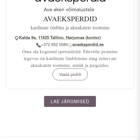
AVAEKSPERDID
kardinate õmblus ja aknakatete tootmine
Kalda 9a, 11625 Tallinn, Harjumaa (kontor)
+372 652 0080
avaeksperdid.ee
Oma ala kogenud spetsialistid. Ettevõtte peamine
tegevus on kardinate õmblemine ning erinevate
aknakatete tootmine, müük ja paigaldus.
Vaata profiili
LAE JÄRGMISED