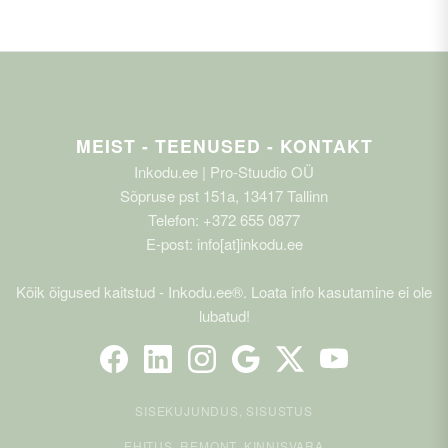
MEIST - TEENUSED - KONTAKT
Inkodu.ee | Pro-Stuudio OÜ
Sõpruse pst 151a, 13417 Tallinn
Telefon: +372 655 0877
E-post: info[at]inkodu.ee
Kõik õigused kaitstud - Inkodu.ee®. Loata info kasutamine ei ole
lubatud!
SISEKUJUNDUS, SISUSTUS
EHITUS, REMONT, KINNISVARA