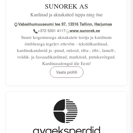
SUNOREK AS
Kardinad ja aknakatted tuppa ning õue
Vabaõhumuuseumi tee 97, 13516 Tallinn, Harjumaa
+372 5331 4117
www.sunorek.ee
Suure kogemusega aknakatete tootja ja kardinate
õmblusega tegelev ettevõte - tekstiilkardinad,
kardinakandurid ja -puud, rulood, riba-, ribi-, lamell-,
voldik- ja fassaadikardinad, markiisid, putukavõrgud.
Kardinasalongid üle Eesti!
Vaata profiili