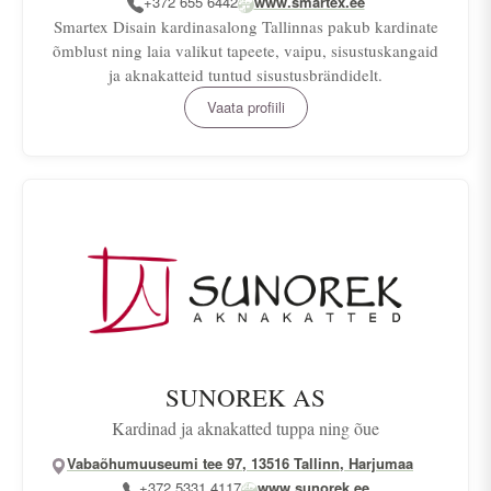
+372 655 6442
www.smartex.ee
Smartex Disain kardinasalong Tallinnas pakub kardinate
õmblust ning laia valikut tapeete, vaipu, sisustuskangaid
ja aknakatteid tuntud sisustusbrändidelt.
Vaata profiili
SUNOREK AS
Kardinad ja aknakatted tuppa ning õue
Vabaõhumuuseumi tee 97, 13516 Tallinn, Harjumaa
+372 5331 4117
www.sunorek.ee