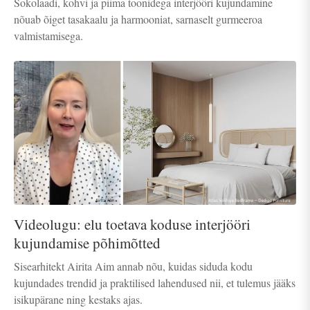
Šokolaadi, kohvi ja piima toonidega interjööri kujundamine
nõuab õiget tasakaalu ja harmooniat, sarnaselt gurmeeroa
valmistamisega.
Videolugu: elu toetava koduse interjööri
kujundamise põhimõtted
Sisearhitekt Airita Aim annab nõu, kuidas siduda kodu
kujundades trendid ja praktilised lahendused nii, et tulemus jääks
isikupärane ning kestaks ajas.