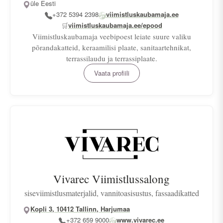
üle Eesti
+372 5394 2398
viimistluskaubamaja.ee
🛒
viimistluskaubamaja.ee/epood
Viimistluskaubamaja veebipoest leiate suure valiku
põrandakatteid, keraamilisi plaate, sanitaartehnikat,
terrassilaudu ja terrassiplaate.
Vaata profiili
Vivarec Viimistlussalong
siseviimistlusmaterjalid, vannitoasisustus, fassaadikatted
Kopli 3, 10412 Tallinn, Harjumaa
+372 659 9000
www.vivarec.ee