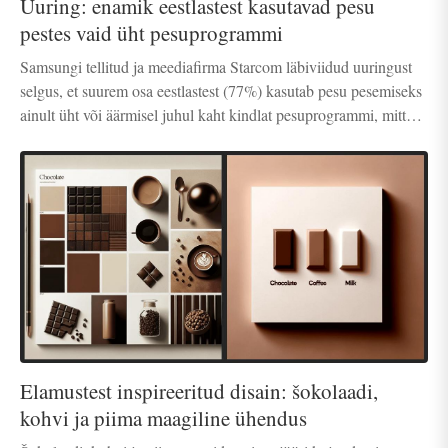
Uuring: enamik eestlastest kasutavad pesu
pestes vaid üht pesuprogrammi
Samsungi tellitud ja meediafirma Starcom läbiviidud uuringust
selgus, et suurem osa eestlastest (77%) kasutab pesu pesemiseks
ainult üht või äärmisel juhul kaht kindlat pesuprogrammi, mitte ei
vali seda vastavalt pesu tüübile, mida tootjad või riidefirmad
soovitavad.
Elamustest inspireeritud disain: šokolaadi,
kohvi ja piima maagiline ühendus