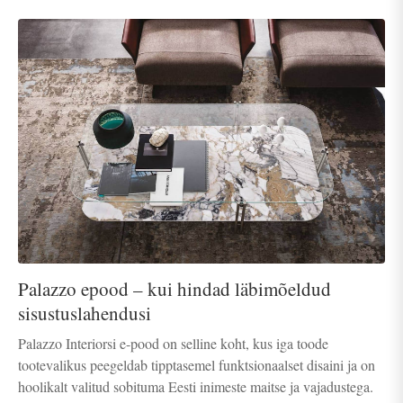
Palazzo epood – kui hindad läbimõeldud
sisustuslahendusi
Palazzo Interiorsi e-pood on selline koht, kus iga toode
tootevalikus peegeldab tipptasemel funktsionaalset disaini ja on
hoolikalt valitud sobituma Eesti inimeste maitse ja vajadustega.