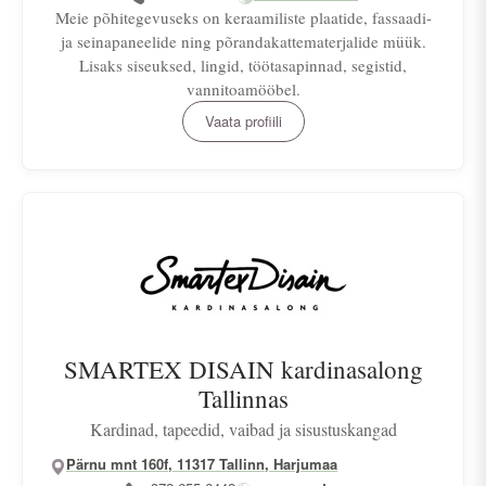
Meie põhitegevuseks on keraamiliste plaatide, fassaadi-
ja seinapaneelide ning põrandakattematerjalide müük.
Lisaks siseuksed, lingid, töötasapinnad, segistid,
vannitoamööbel.
Vaata profiili
SMARTEX DISAIN kardinasalong
Tallinnas
Kardinad, tapeedid, vaibad ja sisustuskangad
Pärnu mnt 160f, 11317 Tallinn, Harjumaa