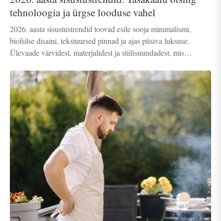
tehnoloogia ja ürgse looduse vahel
2026. aasta sisustustrendid toovad esile sooja minimalismi,
biofiilse disaini, tekstuursed pinnad ja ajas püsiva luksuse.
Ülevaade värvidest, materjalidest ja stiilisuundadest, mis
kujundavad tänapäevast ja rahulikku kodu.