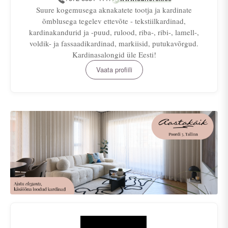
Suure kogemusega aknakatete tootja ja kardinate
õmblusega tegelev ettevõte - tekstiilkardinad,
kardinakandurid ja -puud, rulood, riba-, ribi-, lamell-,
voldik- ja fassaadikardinad, markiisid, putukavõrgud.
Kardinasalongid üle Eesti!
Vaata profiili