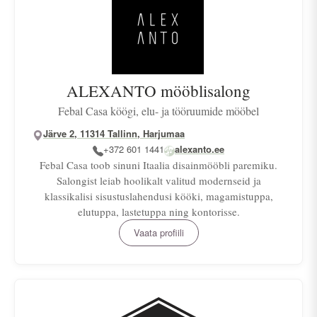
ALEXANTO mööblisalong
Febal Casa köögi, elu- ja tööruumide mööbel
Järve 2, 11314 Tallinn, Harjumaa
+372 601 1441
alexanto.ee
Febal Casa toob sinuni Itaalia disainmööbli paremiku.
Salongist leiab hoolikalt valitud modernseid ja
klassikalisi sisustuslahendusi kööki, magamistuppa,
elutuppa, lastetuppa ning kontorisse.
Vaata profiili