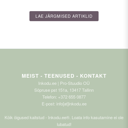
LAE JÄRGMISED ARTIKLID
MEIST - TEENUSED - KONTAKT
Inkodu.ee | Pro-Stuudio OÜ
Sõpruse pst 151a, 13417 Tallinn
Telefon: +372 655 0877
E-post: info[at]inkodu.ee
Kõik õigused kaitstud - Inkodu.ee®. Loata info kasutamine ei ole
lubatud!