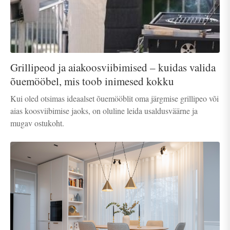
Grillipeod ja aiakoosviibimised – kuidas valida
õuemööbel, mis toob inimesed kokku
Kui oled otsimas ideaalset õuemööblit oma järgmise grillipeo või
aias koosviibimise jaoks, on oluline leida usaldusväärne ja
mugav ostukoht.