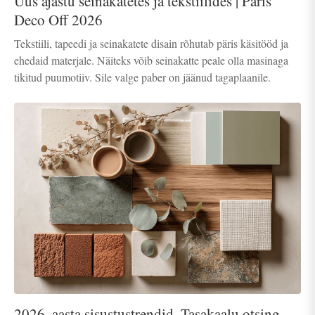
Uus ajastu seinakatetes ja tekstiilides | Paris
Deco Off 2026
Tekstiili, tapeedi ja seinakatete disain rõhutab päris käsitööd ja
ehedaid materjale. Näiteks võib seinakatte peale olla masinaga
tikitud puumotiiv. Sile valge paber on jäänud tagaplaanile.
2026. aasta sisustustrendid. Tasakaalu otsing