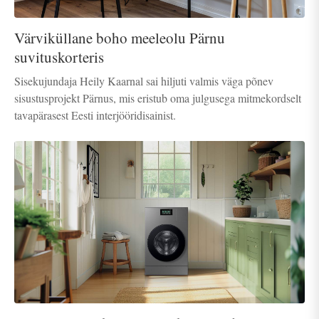
Värviküllane boho meeleolu Pärnu
suvituskorteris
Sisekujundaja Heily Kaarnal sai hiljuti valmis väga põnev
sisustusprojekt Pärnus, mis eristub oma julgusega mitmekordselt
tavapärasest Eesti interjööridisainist.