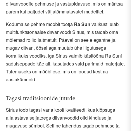
diivanvoodile pehmuse ja vastupidavuse, mis on märksa
parem kui paljudel väljatõmmatavatel mudelitel.
Kodumaise pehme mööbli tootja
Ra Sun
valikust leiab
multifunktsionaalse diivanvoodi Sirius, mis täidab oma
mõlemad rollid laitmatult. Päeval on see elegantne ja
mugav diivan, öösel aga muutub ühe liigutusega
korralikuks voodiks. Iga Sirius valmib käsitööna Ra Suni
sadulseppade käe all, kasutades vaid parimaid materjale.
Tulemuseks on mööbliese, mis on loodud kestma
aastakümneid.
Tagasi traditsioonide juurde
Sirius toob tagasi vana kooli kvaliteedi, kus klõpsuga
allalastava seljatoega diivanvoodid olid kindluse ja
mugavuse sümbol. Selline lahendus tagab pehmuse ja