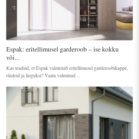
Espak: eritellimusel garderoob – ise kokku
või...
Kas teadsid, et Espak valmistab eritellimusel garderoobikappe,
riiuleid ja liuguksi? Vaata valminud ...