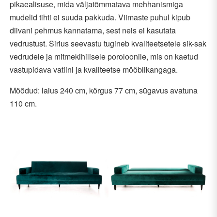
pikaealisuse, mida väljatõmmatava mehhanismiga
mudelid tihti ei suuda pakkuda. Viimaste puhul kipub
diivani pehmus kannatama, sest neis ei kasutata
vedrustust. Sirius seevastu tugineb kvaliteetsetele sik-sak
vedrudele ja mitmekihilisele poroloonile, mis on kaetud
vastupidava vatiini ja kvaliteetse mööblikangaga.
Mõõdud: laius 240 cm, kõrgus 77 cm, sügavus avatuna
110 cm.