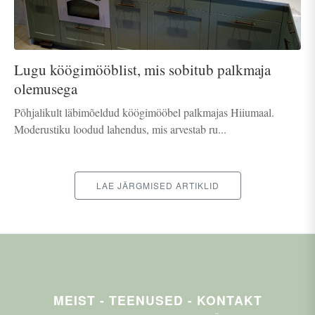
Lugu köögimööblist, mis sobitub palkmaja
olemusega
Põhjalikult läbimõeldud köögimööbel palkmajas Hiiumaal.
Moderustiku loodud lahendus, mis arvestab ru...
LAE JÄRGMISED ARTIKLID
MEIST - TEENUSED - KONTAKT