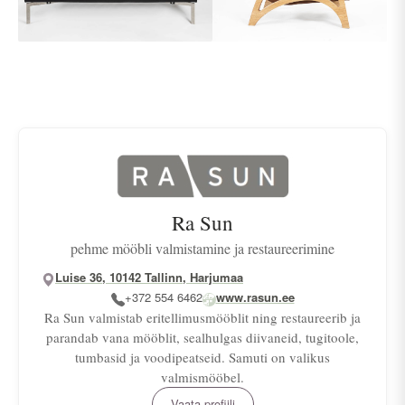
Ra Sun
pehme mööbli valmistamine ja restaureerimine
Luise 36, 10142 Tallinn, Harjumaa
+372 554 6462
www.rasun.ee
Ra Sun valmistab eritellimusmööblit ning restaureerib ja
parandab vana mööblit, sealhulgas diivaneid, tugitoole,
tumbasid ja voodipeatseid. Samuti on valikus
valmismööbel.
Vaata profiili