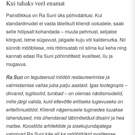
Kui tahaks veel enamat
Paindlikkus on Ra Suni üks põhiväärtusi. Kui
standardmudel ei vasta täielikult kliendi ootustele, saab
selle hõlpsalt kohandada – muuta pehmust, seljatoe
kõrgust, istme sügavust, jalgade kuju või kaldenurka. Nii
sünnib mööbliese, mis rõõmustab nii silma kui keha ning
kannab edasi Ra Suni põhimõtteid: kvaliteet, ilu ja
mugavus.
Ra Sun
on tegutsenud mööbli restaureerimise ja
valmistamise vallas juba palju aastaid. Igas tootegrupis –
diivanid, tugitoolid, tumbad – on olemas näidismudelid,
mille järgi valida, kuid ettevõtte eriliseks tugevuseks on
eritellimustööd. Kliendi nägemusele tuginedes luuakse
lahendused, mis ühendavad läbimõeldud disaini ja hea
maitse. Koostöös arhitektide ja sisekujundajatega
valmivad Ra Suni käe all ka mööblitükid avalikesse