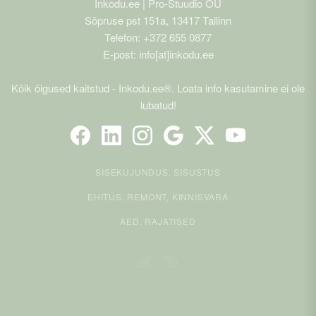
Inkodu.ee | Pro-Stuudio OÜ
Sõpruse pst 151a, 13417 Tallinn
Telefon: +372 655 0877
E-post: info[at]inkodu.ee
Kõik õigused kaitstud - Inkodu.ee®. Loata info kasutamine ei ole
lubatud!
SISEKUJUNDUS, SISUSTUS
EHITUS, REMONT, KINNISVARA
AED, RAJATISED