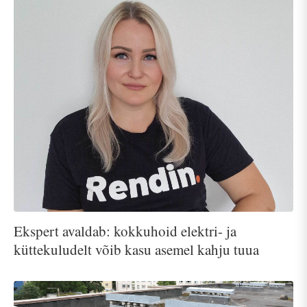
Ekspert avaldab: kokkuhoid elektri- ja
küttekuludelt võib kasu asemel kahju tuua