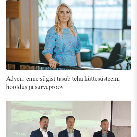
Adven: enne sügist tasub teha küttesüsteemi
hooldus ja surveproov