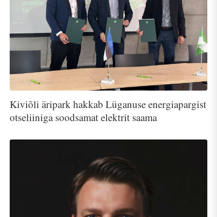
Kiviõli äripark hakkab Lüganuse energiapargist
otseliiniga soodsamat elektrit saama