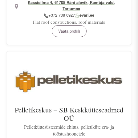
Kassisilma 4, 61708 Räni alevik, Kambja vald,
Tartumaa
+372 738 0927
evari.ee
Flat roof constructions, roof materials
Vaata profiili
Pelletikeskus – SB Keskkütteseadmed
OÜ
Pelletküttesüsteemide ehitus, pelletiküte era- ja
tööstushoonetele