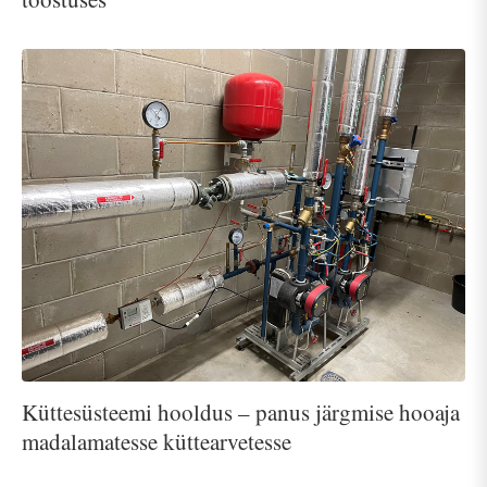
Küttesüsteemi hooldus – panus järgmise hooaja
madalamatesse küttearvetesse