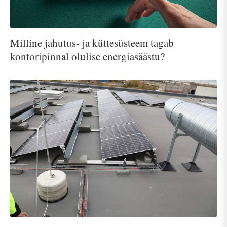
Milline jahutus- ja küttesüsteem tagab
kontoripinnal olulise energiasäästu?