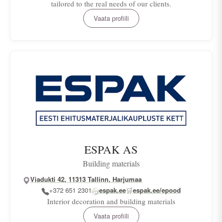
tailored to the real needs of our clients.
Vaata profiili
ESPAK AS
Building materials
Viadukti 42, 11313 Tallinn, Harjumaa
+372 651 2301
espak.ee
🛒
espak.ee/epood
Interior decoration and building materials
Vaata profiili