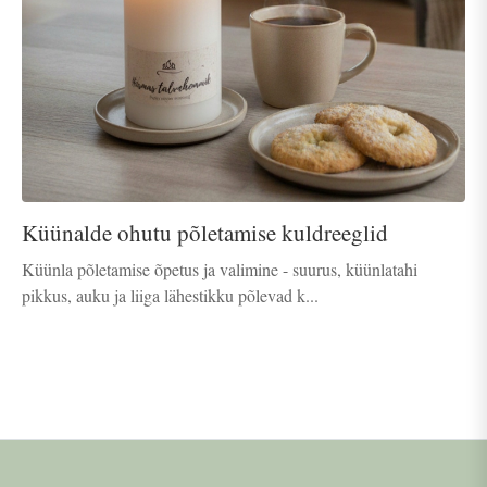
Küünalde ohutu põletamise kuldreeglid
Küünla põletamise õpetus ja valimine - suurus, küünlatahi
pikkus, auku ja liiga lähestikku põlevad k...