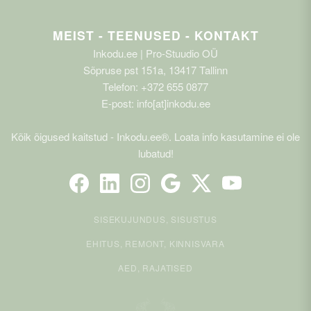
MEIST - TEENUSED - KONTAKT
Inkodu.ee | Pro-Stuudio OÜ
Sõpruse pst 151a, 13417 Tallinn
Telefon: +372 655 0877
E-post: info[at]inkodu.ee
Kõik õigused kaitstud - Inkodu.ee®. Loata info kasutamine ei ole
lubatud!
SISEKUJUNDUS, SISUSTUS
EHITUS, REMONT, KINNISVARA
AED, RAJATISED