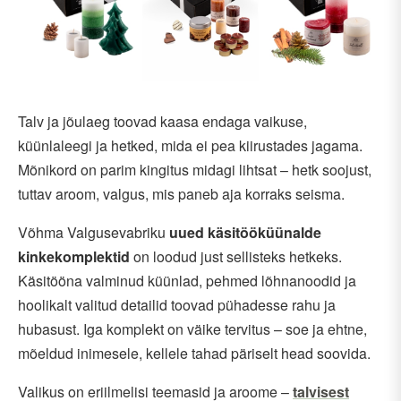
Talv ja jõulaeg toovad kaasa endaga vaikuse,
küünlaleegi ja hetked, mida ei pea kiirustades jagama.
Mõnikord on parim kingitus midagi lihtsat – hetk soojust,
tuttav aroom, valgus, mis paneb aja korraks seisma.
Võhma Valgusevabriku
uued käsitööküünalde
kinkekomplektid
on loodud just sellisteks hetkeks.
Käsitööna valminud küünlad, pehmed lõhnanoodid ja
hoolikalt valitud detailid toovad pühadesse rahu ja
hubasust. Iga komplekt on väike tervitus – soe ja ehtne,
mõeldud inimesele, kellele tahad päriselt head soovida.
Valikus on eriilmelisi teemasid ja aroome –
talvisest