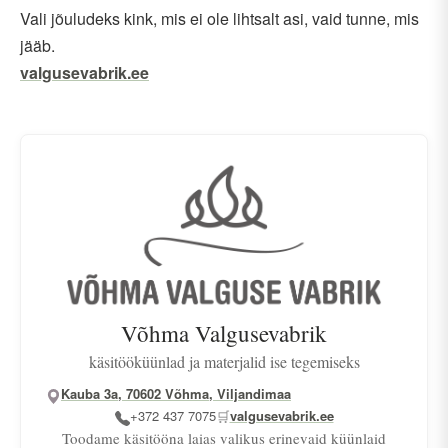
Vali jõuludeks kink, mis ei ole lihtsalt asi, vaid tunne, mis
jääb.
valgusevabrik.ee
Võhma Valgusevabrik
käsitööküünlad ja materjalid ise tegemiseks
Kauba 3a, 70602 Võhma, Viljandimaa
+372 437 7075
🛒
valgusevabrik.ee
Toodame käsitööna laias valikus erinevaid küünlaid