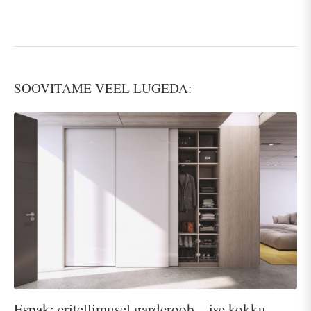
SOOVITAME VEEL LUGEDA:
Espak: eritellimusel garderoob – ise kokku