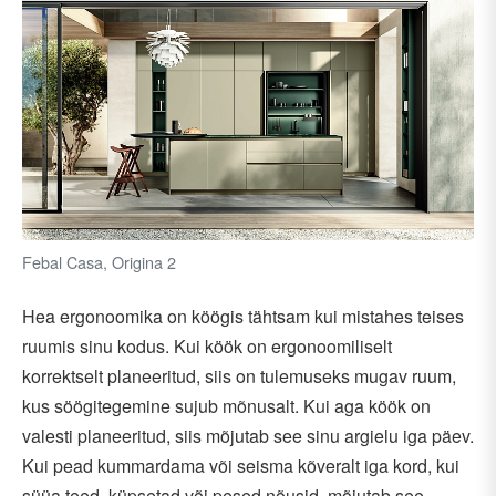
Febal Casa, Origina 2
Hea ergonoomika on köögis tähtsam kui mistahes teises
ruumis sinu kodus. Kui köök on ergonoomiliselt
korrektselt planeeritud, siis on tulemuseks mugav ruum,
kus söögitegemine sujub mõnusalt. Kui aga köök on
valesti planeeritud, siis mõjutab see sinu argielu iga päev.
Kui pead kummardama või seisma kõveralt iga kord, kui
süüa teed, küpsetad või pesed nõusid, mõjutab see