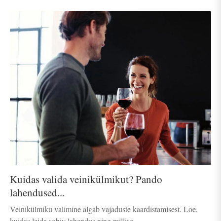
Kuidas valida veinikülmikut? Pando
lahendused...
Veinikülmiku valimine algab vajaduste kaardistamisest. Loe,
kuidas leida sobiv lahendus ning millise...