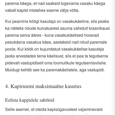
parema käega, et nad saaksid tugevama vasaku käega
vabalt kapist mistahes eseme välja võtta.
Kui peamine köögi kasutaja on vasakukäeline, siis peaks
ka näiteks nõude kuivatusrest asuma vahetult kraanikausi
parema serva ääres - kuna vasakukäelised hoiavad
pesukäsna vasakus käes, asetaksid nad nõud paremale
poole. Kui köök on kujundatud vasakukäelise kasutaja
jaoks arvestades tema käelisust, siis ei pea ta tegutsema
pidevalt vastupidiselt oma loomulikule tegutsemisviisile.
Muidugi kehtib see ka paremakäelistele, aga vastupidi.
4. Kapiruumi maksimaalne kasutus
Eelista kappidele sahtleid
Selle asemel, et otsida kapisügavustest vajaminevaid