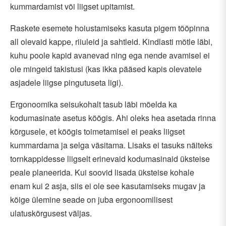
kummardamist või liigset upitamist.
Raskete esemete hoiustamiseks kasuta pigem tööpinna
all olevaid kappe, riiuleid ja sahtleid. Kindlasti mõtle läbi,
kuhu poole kapid avanevad ning ega nende avamisel ei
ole mingeid takistusi (kas ikka pääsed kapis olevatele
asjadele liigse pingutuseta ligi).
Ergonoomika seisukohalt tasub läbi mõelda ka
kodumasinate asetus köögis. Ahi oleks hea asetada rinna
kõrgusele, et köögis toimetamisel ei peaks liigset
kummardama ja selga väsitama. Lisaks ei tasuks näiteks
tornkappidesse liigselt erinevaid kodumasinaid üksteise
peale planeerida. Kui soovid lisada üksteise kohale
enam kui 2 asja, siis ei ole see kasutamiseks mugav ja
kõige ülemine seade on juba ergonoomilisest
ulatuskõrgusest väljas.