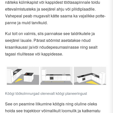
näiteks külmkapist või kappidest töötasapinnale toidu
ettevalmistusteks ja seejärel ahju või pliidiplaadile.
Vahepeal peab mugavalt kätte saama ka vajalikke potte-
panne ja muid tarvikuid.
Kui toit on valmis, siis pannakse see taldrikutele ja
seejärel lauale. Pärast söömist asetatakse nõud
kraanikaussi ja/või nõudepesumasinasse ning sealt
tagasi riiulitesse või kappidesse.
Köögi töökolmnurgad olenevalt köögi planeeringust
See on peamine liikumine köögis ning oluline oleks
hoida see trajektoor võimalikult loomulik ja katkematu