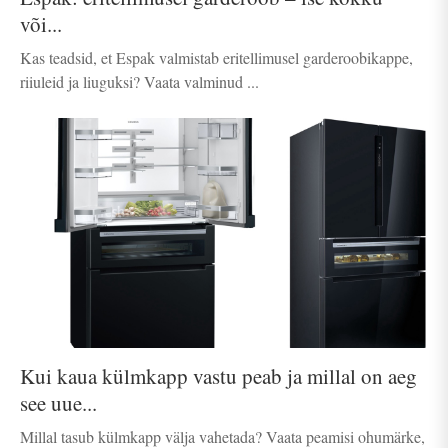
või...
Kas teadsid, et Espak valmistab eritellimusel garderoobikappe,
riiuleid ja liuguksi? Vaata valminud ...
Kui kaua külmkapp vastu peab ja millal on aeg
see uue...
Millal tasub külmkapp välja vahetada? Vaata peamisi ohumärke,