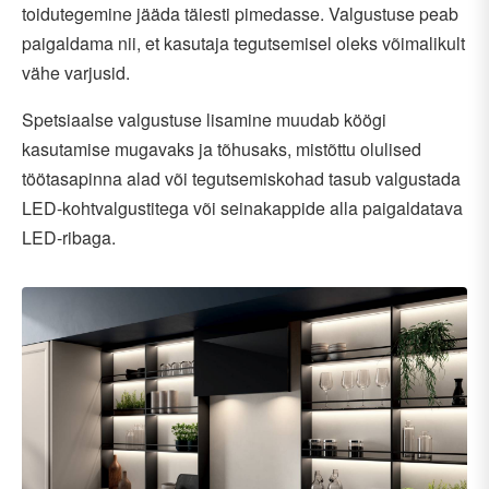
toidutegemine jääda täiesti pimedasse. Valgustuse peab
paigaldama nii, et kasutaja tegutsemisel oleks võimalikult
vähe varjusid.
Spetsiaalse valgustuse lisamine muudab köögi
kasutamise mugavaks ja tõhusaks, mistõttu olulised
töötasapinna alad või tegutsemiskohad tasub valgustada
LED-kohtvalgustitega või seinakappide alla paigaldatava
LED-ribaga.