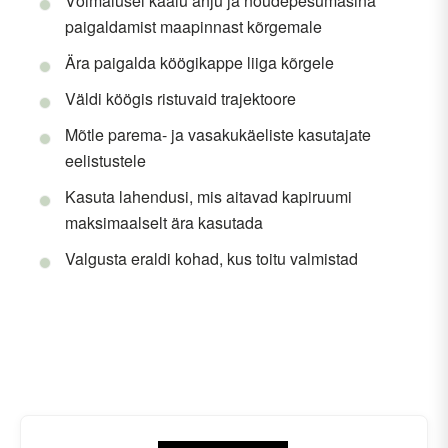
Võimalusel kaalu ahju ja nõudepesumasina
paigaldamist maapinnast kõrgemale
Ära paigalda köögikappe liiga kõrgele
Väldi köögis ristuvaid trajektoore
Mõtle parema- ja vasakukäeliste kasutajate
eelistustele
Kasuta lahendusi, mis aitavad kapiruumi
maksimaalselt ära kasutada
Valgusta eraldi kohad, kus toitu valmistad