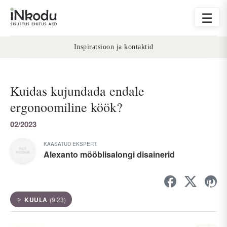
☰
Inspiratsioon ja kontaktid
Kuidas kujundada endale
ergonoomiline köök?
02/2023
KAASATUD EKSPERT:
Alexanto mööblisalongi disainerid
KUULA
(9:23)