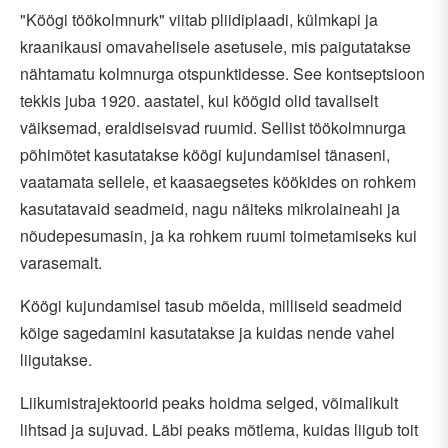
"Köögi töökolmnurk" viitab pliidiplaadi, külmkapi ja
kraanikausi omavahelisele asetusele, mis paigutatakse
nähtamatu kolmnurga otspunktidesse. See kontseptsioon
tekkis juba 1920. aastatel, kui köögid olid tavaliselt
väiksemad, eraldiseisvad ruumid. Sellist töökolmnurga
põhimõtet kasutatakse köögi kujundamisel tänaseni,
vaatamata sellele, et kaasaegsetes köökides on rohkem
kasutatavaid seadmeid, nagu näiteks mikrolaineahi ja
nõudepesumasin, ja ka rohkem ruumi toimetamiseks kui
varasemalt.
Köögi kujundamisel tasub mõelda, milliseid seadmeid
kõige sagedamini kasutatakse ja kuidas nende vahel
liigutakse.
Liikumistrajektoorid peaks hoidma selged, võimalikult
lihtsad ja sujuvad. Läbi peaks mõtlema, kuidas liigub toit