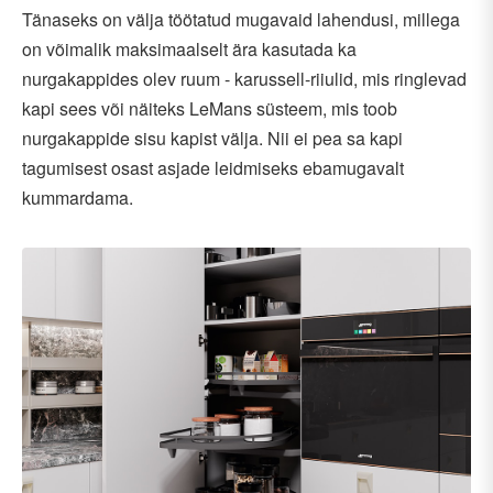
Tänaseks on välja töötatud mugavaid lahendusi, millega
on võimalik maksimaalselt ära kasutada ka
nurgakappides olev ruum - karussell-riiulid, mis ringlevad
kapi sees või näiteks LeMans süsteem, mis toob
nurgakappide sisu kapist välja. Nii ei pea sa kapi
tagumisest osast asjade leidmiseks ebamugavalt
kummardama.