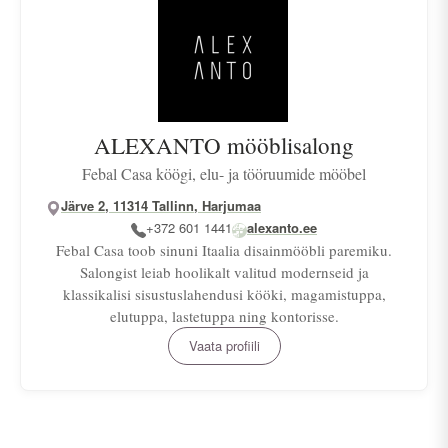
ALEXANTO mööblisalong
Febal Casa köögi, elu- ja tööruumide mööbel
Järve 2, 11314 Tallinn, Harjumaa
+372 601 1441
alexanto.ee
Febal Casa toob sinuni Itaalia disainmööbli paremiku.
Salongist leiab hoolikalt valitud modernseid ja
klassikalisi sisustuslahendusi kööki, magamistuppa,
elutuppa, lastetuppa ning kontorisse.
Vaata profiili