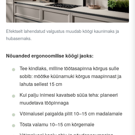
Efektselt lahendatud valgustus muudab köögi kaunimaks ja
hubasemaks.
Nõuanded ergonoomilise köögi jaoks:
Tee kindlaks, milline töötasapinna kõrgus sulle
sobib: mõõtke küünarnuki kõrgus maapinnast ja
lahuta sellest 15 cm
Kui palju inimesi kavatseb süüa teha: planeeri
muudetava tööpinnaga
Võimalusel paigalda pliit 10–15 cm madalamale
Tõsta valamu 10–15 cm kõrgemale