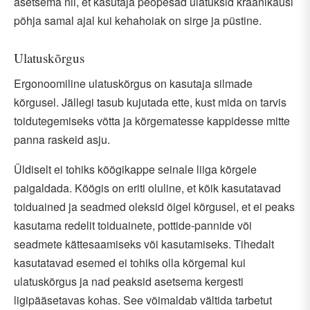
asetsema nii, et kasutaja peopesad ulatuksid kraanikausi
põhja samal ajal kui kehahoiak on sirge ja püstine.
Ulatuskõrgus
Ergonoomiline ulatuskõrgus on kasutaja silmade
kõrgusel. Jällegi tasub kujutada ette, kust mida on tarvis
toidutegemiseks võtta ja kõrgematesse kappidesse mitte
panna raskeid asju.
Üldiselt ei tohiks köögikappe seinale liiga kõrgele
paigaldada. Köögis on eriti oluline, et kõik kasutatavad
toiduained ja seadmed oleksid õigel kõrgusel, et ei peaks
kasutama redelit toiduainete, pottide-pannide või
seadmete kättesaamiseks või kasutamiseks. Tihedalt
kasutatavad esemed ei tohiks olla kõrgemal kui
ulatuskõrgus ja nad peaksid asetsema kergesti
ligipääsetavas kohas. See võimaldab vältida tarbetut