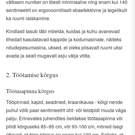
väiksem number on tõesti minimaalne ning enam kui 140
sentimeetrit on ergonoomiliselt ebaefektiivne ja tegelikult
ka ruumi raiskamine.
Kindlasti tasub läbi mõelda, kuidas ja kuhu avanevad
tihedalt kasutatavad kappide ja kodumasinate, näiteks
nõudepesumasina, uksed, et oleks piisavalt ruumi uksi
avada ja sealt mugavalt asju välja võtta.
2. Töötamise kõrgus
Töötasapinna kõrgus
Tööpinnad, kapid, seadmed, kraanikauss - kõigi nende
puhul võib paar sentimeetrit üht- või teistpidi muuta väga
palju. Erinevates juhendites öeldakse töötasapinna või
pliidi kõrguseks 85–95 cm, või 93-100 cm, mõned isegi
ütlevad, et õige kõrgus on enam kui 100 cm. Selleks, et