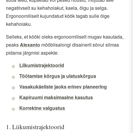
negatiivselt su kehahoiakut, kaela, õlgu ja selga.
Ergonoomiliselt kujundatud köök tagab sulle õige
kehahoiaku.
Selleks, et kööki oleks ergonoomiliselt mugav kasutada,
peaks
Alexanto
mööblisalongi disainerit sõnul silmas
pidama järgmisi aspekte:
Liikumistrajektoorid
Töötamise kõrgus ja ulatuskõrgus
Vasakukäeliste jaoks erinev planeering
Kapiruumi maksimaalne kasutus
Korrektne valgustus
1. Liikumistrajektoorid