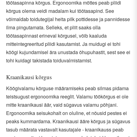
töötasapinna kõrgus. Ergonoomika mõttes peab pliidi
kõrgus olema veidi madalam kui töötasapind. See
võimaldab toidutegijal heita pilk pottidesse ja pannidesse
ilma pingutamata. Selleks, et pliit saaks olla
töötasapinnast erineval kõrgusel, võib kaaluda
mitteintegreeritud pliidi kasutamist. Ja muidugi ei tohi
köögi kujundamisel ära unustada õhupuhastit, sest see ei
tohi kuidagi takistada toiduvalmistamist.
Kraanikausi kõrgus
Köögivalamu kõrguse määramiseks peab silmas pidama
teistsugust ergonoomika reeglit. Valamu töökõrgus ei ole
mitte kraanikausi äär, vaid sügavus valamu põhjani.
Ergonoomika seisukohalt on oluline, et nõusid pestes ei
peaks kummardama. Kraanikausi ääre kõrgus ja sügavus
tasub määrata vastavalt kasutajale - kraanikauss peab