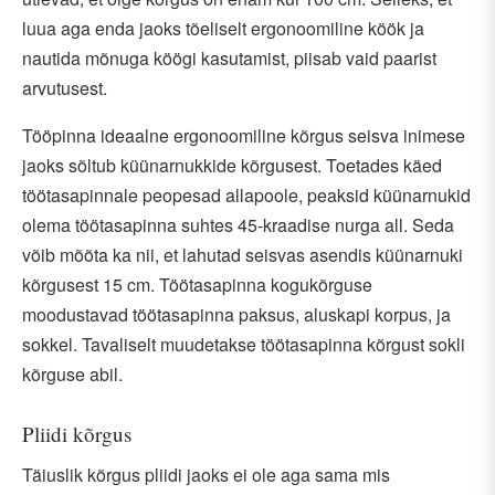
luua aga enda jaoks tõeliselt ergonoomiline köök ja
nautida mõnuga köögi kasutamist, piisab vaid paarist
arvutusest.
Tööpinna ideaalne ergonoomiline kõrgus seisva inimese
jaoks sõltub küünarnukkide kõrgusest. Toetades käed
töötasapinnale peopesad allapoole, peaksid küünarnukid
olema töötasapinna suhtes 45-kraadise nurga all. Seda
võib mõõta ka nii, et lahutad seisvas asendis küünarnuki
kõrgusest 15 cm. Töötasapinna kogukõrguse
moodustavad töötasapinna paksus, aluskapi korpus, ja
sokkel. Tavaliselt muudetakse töötasapinna kõrgust sokli
kõrguse abil.
Pliidi kõrgus
Täiuslik kõrgus pliidi jaoks ei ole aga sama mis