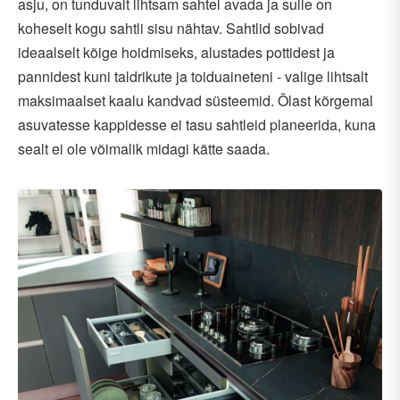
asju, on tunduvalt lihtsam sahtel avada ja sulle on
koheselt kogu sahtli sisu nähtav. Sahtlid sobivad
ideaalselt kõige hoidmiseks, alustades pottidest ja
pannidest kuni taldrikute ja toiduaineteni - valige lihtsalt
maksimaalset kaalu kandvad süsteemid. Õlast kõrgemal
asuvatesse kappidesse ei tasu sahtleid planeerida, kuna
sealt ei ole võimalik midagi kätte saada.