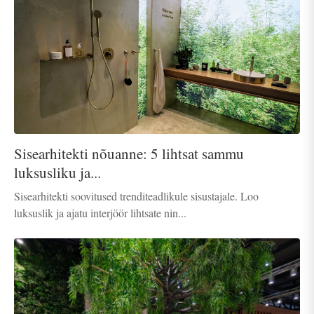
Sisearhitekti nõuanne: 5 lihtsat sammu
luksusliku ja...
Sisearhitekti soovitused trenditeadlikule sisustajale. Loo
luksuslik ja ajatu interjöör lihtsate nin...