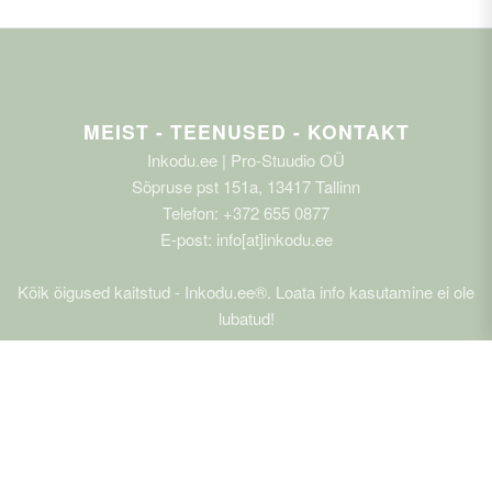
MEIST - TEENUSED - KONTAKT
Inkodu.ee | Pro-Stuudio OÜ
Sõpruse pst 151a, 13417 Tallinn
Telefon: +372 655 0877
E-post: info[at]inkodu.ee
Kõik õigused kaitstud - Inkodu.ee®. Loata info kasutamine ei ole
lubatud!
SISEKUJUNDUS, SISUSTUS
EHITUS, REMONT, KINNISVARA