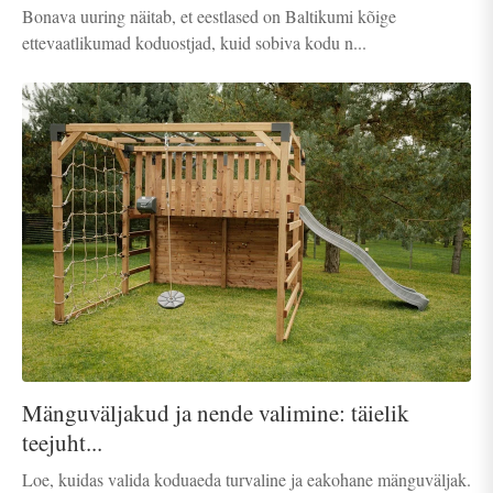
Bonava uuring näitab, et eestlased on Baltikumi kõige
ettevaatlikumad koduostjad, kuid sobiva kodu n...
Mänguväljakud ja nende valimine: täielik
teejuht...
Loe, kuidas valida koduaeda turvaline ja eakohane mänguväljak.