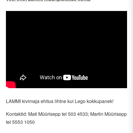
LAMMI kivimaja ehitus lihtne kui Lego kokkupanek!
Kontaktid: Mati Müürisepp tel 503 4533; Martin Müürisepp
tel 5553 1050