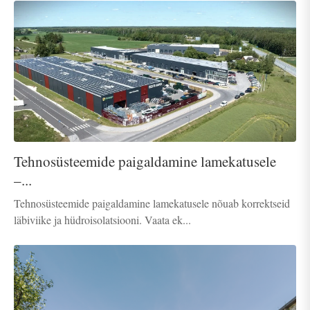
Tehnosüsteemide paigaldamine lamekatusele
–...
Tehnosüsteemide paigaldamine lamekatusele nõuab korrektseid
läbiviike ja hüdroisolatsiooni. Vaata ek...