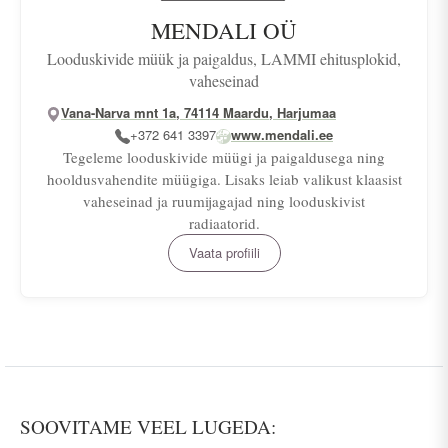
MENDALI OÜ
Looduskivide müük ja paigaldus, LAMMI ehitusplokid,
vaheseinad
Vana-Narva mnt 1a, 74114 Maardu, Harjumaa
+372 641 3397
www.mendali.ee
Tegeleme looduskivide müügi ja paigaldusega ning
hooldusvahendite müügiga. Lisaks leiab valikust klaasist
vaheseinad ja ruumijagajad ning looduskivist
radiaatorid.
Vaata profiili
SOOVITAME VEEL LUGEDA: