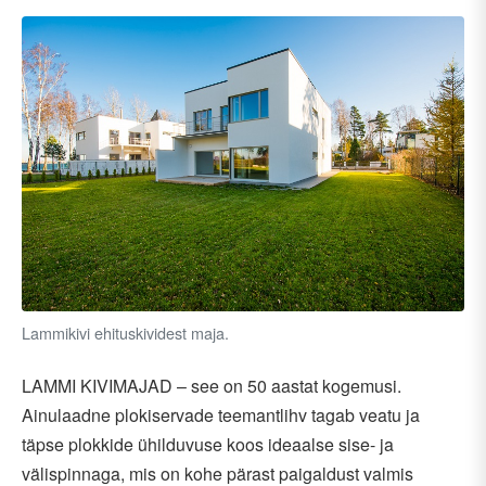
Lammikivi ehituskividest maja.
LAMMI KIVIMAJAD – see on 50 aastat kogemusi.
Ainulaadne plokiservade teemantlihv tagab veatu ja
täpse plokkide ühilduvuse koos ideaalse sise- ja
välispinnaga, mis on kohe pärast paigaldust valmis