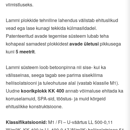
viimistluseks.
Lammi plokkide tehniline lahendus välistab ehituslikud
vead ega lase kunagi tekkida külmasildadel.
Patenteeritud avade tegemise süsteem lubab teha
kohapeal samadest plokkidest
avade ületusi
pikkusega
kuni
5 meetrit
.
Lammi süsteem loob betoonpinna nii sise- kui ka
välisseinas, seega tagab see parima sisekliima
heliisolatsiooni ja tuleohutuse alal (vastab klassile M1).
Uudne
koorikplokk KK 400
annab võimaluse ehitada ka
korruselamuid, SPA-sid, tööstus- ja muid kõrgeid
ehituslikke konstruktsioone.
Klassifikatsioonid:
M1 / FI – U-väärtus LL 500-0,11
W/m2K, KK 400 ja LL 400-0,17 W/m2K; heliisolatsioon 51