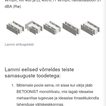
dBA (Rw)
Lammi ehitusplokid
Lammi eelised võrreldes teiste
samasuguste toodetega:
Mõlemale poole seina, nii sisse kui välja jääb
BETOONIST monoliitvalu, mis tagab ideaalse
mehaanilise tugevuse ja ideaalse ilmastikukindla
lahenduse väliskeskkonnas.