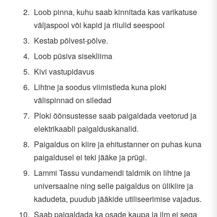
Loob pinna, kuhu saab kinnitada kas varikatuse
väljaspool või kapid ja riiulid seespool
Kestab põlvest-põlve.
Loob püsiva sisekliima
Kivi vastupidavus
Lihtne ja soodus viimistleda kuna ploki
välispinnad on siledad
Ploki õõnsustesse saab paigaldada veetorud ja
elektrikaabli paigalduskanalid.
Paigaldus on kiire ja ehitustanner on puhas kuna
paigaldusel ei teki jääke ja prügi.
Lammi Tassu vundamendi taldmik on lihtne ja
universaalne ning selle paigaldus on ülikiire ja
kadudeta, puudub jääkide utiliseerimise vajadus.
Saab paigaldada ka osade kaupa ja ilm ei sega