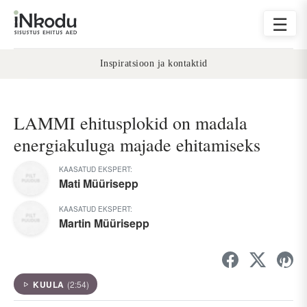
☰
Inspiratsioon ja kontaktid
LAMMI ehitusplokid on madala
energiakuluga majade ehitamiseks
KAASATUD EKSPERT:
Mati Müürisepp
KAASATUD EKSPERT:
Martin Müürisepp
KUULA
(2:54)