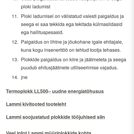
ploki ladumist
Ploki ladumisel on välistatud valesti paigaldus ja
seega ei saa tekkida ega tekitada külmasildasid
ega hallituspesasid.
Paigaldus on lihtne ja jõukohane igale ehitajale,
kuna kogu inseneritöö on tehtud tootja tehases.
Plokkide paigaldus on kiire ja jäätmeteta ja seega
puudub ehitusjäätmete utiliseerimise vajadus.
jne
Termoplokk LL500– uudne energiatõhusus
Lammi kivitooted tooteleht
Lammi soojustatud plokkide tööjuhised siin
Veel infot Lammi müüriplokkide kohta