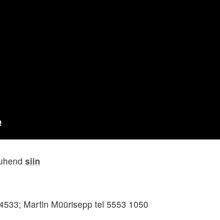
juhend
siin
 4533; Martin Müürisepp tel 5553 1050