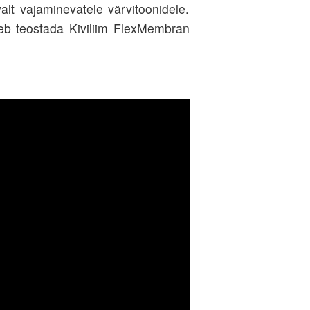
lt vajaminevatele värvitoonidele.
leb teostada Kiviliim FlexMembran