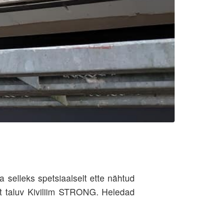
a selleks spetsiaalselt ette nähtud
st taluv Kiviliim STRONG. Heledad