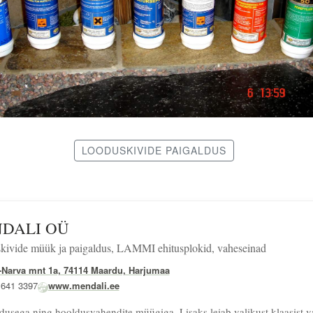
LOODUSKIVIDE PAIGALDUS
DALI OÜ
kivide müük ja paigaldus, LAMMI ehitusplokid, vaheseinad
-Narva mnt 1a, 74114 Maardu, Harjumaa
 641 3397
www.mendali.ee
usega ning hooldusvahendite müügiga. Lisaks leiab valikust klaasist v