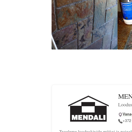
MEN
Loodus
Vana
+372
Tegeleme looduskivide müügi ja paigald