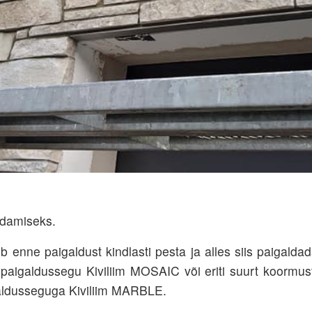
ldamiseks.
 enne pai­galdust kindlasti pesta ja alles siis paigal­dad
ai­galdussegu Kiviliim MOSAIC või eriti suurt koormu
galdusseguga Kiviliim MARBLE.