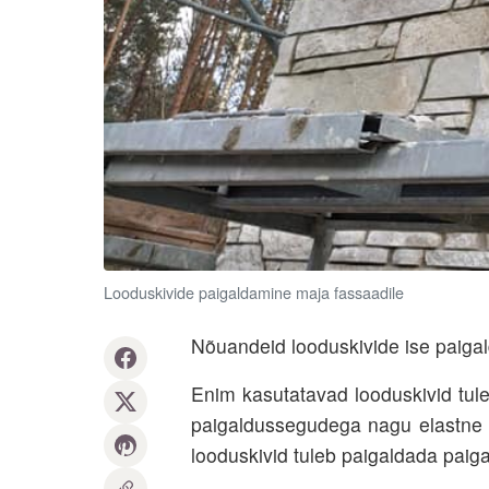
Looduskivide paigaldamine maja fassaadile
Nõuandeid looduskivide ise paiga
Enim kasutatavad looduskivid tuleb
paigaldussegudega nagu elastne p
looduskivid tuleb paigaldada pai