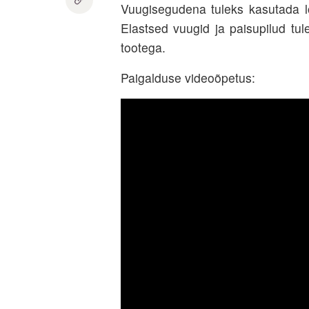
Vuugisegudena tuleks kasutada lo
Elastsed vuugid ja paisupilud tu
tootega.
Paigalduse videoõpetus: