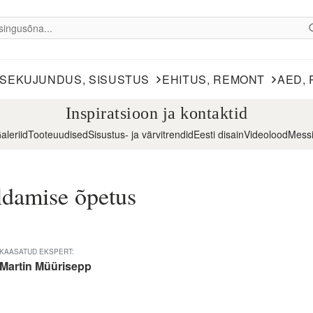
ISEKUJUNDUS, SISUSTUS
EHITUS, REMONT
AED, 
Inspiratsioon ja kontaktid
aleriid
Tooteuudised
Sisustus- ja värvitrendid
Eesti disain
Videolood
Mess
ldamise õpetus
KAASATUD EKSPERT:
Martin Müürisepp