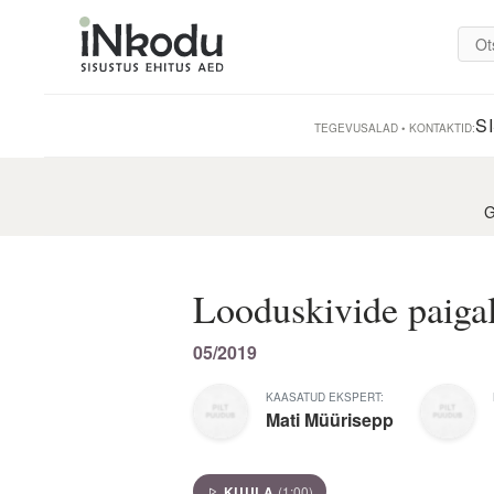
S
TEGEVUSALAD • KONTAKTID:
G
Looduskivide paiga
05/2019
KAASATUD EKSPERT:
Mati Müürisepp
KUULA
(1:00)