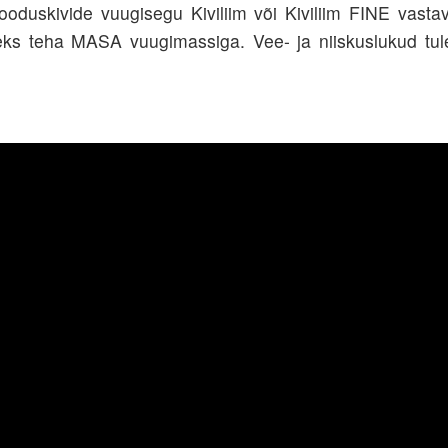
oduskivide vuugisegu Kiviliim või Kiviliim FINE vastava
leks teha MASA vuugimassiga. Vee- ja niiskuslukud tu