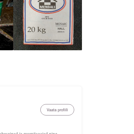
Vaata profiili
aheseinad ja ruumijagajad ning