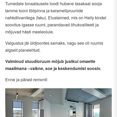
Tumedale tonaalsusele loodi hubane tasakaal sooja
tamme tooni tööpinna ja karamellpruunide
nahkdiivanitega (Isku). Elustaimed, mis on Heily kindel
soovitus igasse ruumi, parandavad õhukvaliteeti ja
mõjuvad hästi meeleolule.
Valgustus jäi üldjoontes samaks, nagu see oli ruumis
algselt planeeritud.
Valminud stuudioruum mõjub justkui omaette
maailmana –vaikne, soe ja keskendumist soosiv.
Enne ja pärast remonti: