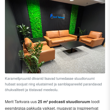
Karamellpruunid diivanid lisavad tumedasse stuudioruumi
hubast soojust ning elustaimed ja samblapaneelid parandavad
õhukvaliteeti ja tõstavad meeleolu.
Merit Tarkvara uus
25 m² podcasti stuudioruum
loodi
eesmärgiga pakkuda vaikset, mugavat ja inspireerivat