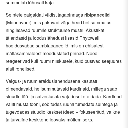
summutab tõhusalt kaja.
Seintele paigaldati vildist tagapinnaga
ribipaneelid
(Moonavoor), mis pakuvad väga head helisummutust
ning lisavad ruumile struktuurse mustri. Akustikat
täiendasid ja looduslähedust lisasid Phytowalli
hooldusvabad samblapaneelid, mis on ehtsatest
mättasammaldest moodustatud pinnad. Need
reageerivad küll ruumi niiskusele, kuid püsivad seejuures
alati rohelised.
Valgus- ja ruumieralduslahendusena kasutati
pimendavaid, helisummutavaid kardinaid, millega saab
stuudio töö- ja salvestusala vajadusel eraldada. Kardinad
valiti musta tooni, sobitudes ruumi tumedate seintega ja
tugevdades stuudio keskset ideed – fokuseeritud, vaikne
ja turvaline keskkond loovaks mõtlemiseks.