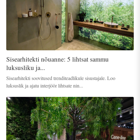
Sisearhitekti nõuanne: 5 lihtsat sammu
luksusliku ja...
Sisearhitekti soovitused trenditeadlikule sisustajale. Loo
luksuslik ja ajatu interjöör lihtsate nin...