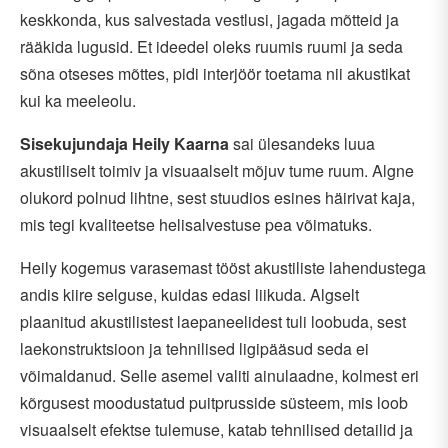
keskkonda, kus salvestada vestlusi, jagada mõtteid ja
rääkida lugusid. Et ideedel oleks ruumis ruumi ja seda
sõna otseses mõttes, pidi interjöör toetama nii akustikat
kui ka meeleolu.
Sisekujundaja Heily Kaarna
sai ülesandeks luua
akustiliselt toimiv ja visuaalselt mõjuv tume ruum. Algne
olukord polnud lihtne, sest stuudios esines häirivat kaja,
mis tegi kvaliteetse helisalvestuse pea võimatuks.
Heily kogemus varasemast tööst akustiliste lahendustega
andis kiire selguse, kuidas edasi liikuda. Algselt
plaanitud akustilistest laepaneelidest tuli loobuda, sest
laekonstruktsioon ja tehnilised ligipääsud seda ei
võimaldanud. Selle asemel valiti ainulaadne, kolmest eri
kõrgusest moodustatud puitprusside süsteem, mis loob
visuaalselt efektse tulemuse, katab tehnilised detailid ja