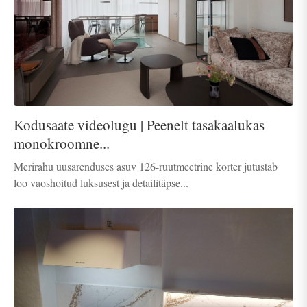
Kodusaate videolugu | Peenelt tasakaalukas
monokroomne...
Merirahu uusarenduses asuv 126-ruutmeetrine korter jutustab
loo vaoshoitud luksusest ja detailitäpse...