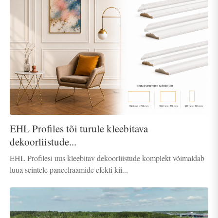
EHL Profiles tõi turule kleebitava
dekoorliistude...
EHL Profilesi uus kleebitav dekoorliistude komplekt võimaldab
luua seintele paneelraamide efekti kii...