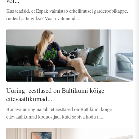
või...
Kas teadsid, et Espak valmistab eritellimusel garderoobikappe,
riiuleid ja liuguksi? Vaata valminud ...
Uuring: eestlased on Baltikumi kõige
ettevaatlikumad...
Bonava uuring näitab, et eestlased on Baltikumi kõige
ettevaatlikumad koduostjad, kuid sobiva kodu n...