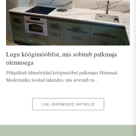
Lugu köögimööblist, mis sobitub palkmaja
olemusega
Põhjalikult läbimõeldud köögimööbel palkmajas Hiiumaal.
Moderustiku loodud lahendus, mis arvestab ru...
LAE JÄRGMISED ARTIKLID