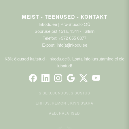
MEIST - TEENUSED - KONTAKT
Inkodu.ee | Pro-Stuudio OÜ
Sõpruse pst 151a, 13417 Tallinn
Telefon: +372 655 0877
E-post: info[at]inkodu.ee
Kõik õigused kaitstud - Inkodu.ee®. Loata info kasutamine ei ole
lubatud!
SISEKUJUNDUS, SISUSTUS
EHITUS, REMONT, KINNISVARA
AED, RAJATISED