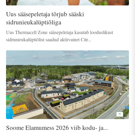
Uus sääsepeletaja tõrjub sääski
sidrunieukalüptiõliga
Uus Thermacell Zone sääsepeletaja kasutab looduslikust
sidrunieukalüptiõlist saadud aktiivainet Citr...
Soome Elamumess 2026 viib kodu- ja...