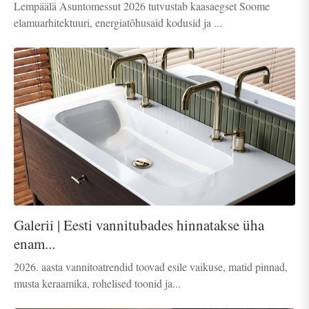
Lempäälä Asuntomessut 2026 tutvustab kaasaegset Soome
elamuarhitektuuri, energiatõhusaid kodusid ja ...
Galerii | Eesti vannitubades hinnatakse üha
enam...
2026. aasta vannitoatrendid toovad esile vaikuse, matid pinnad,
musta keraamika, rohelised toonid ja...