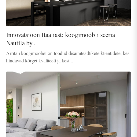
Innovatsioon Itaaliast: köögimööbli seeria
Nautila by...
Arritali köögimööbel on loodud disainiteadlikele klientidele, kes
hindavad kõrget kvaliteeti ja kest...