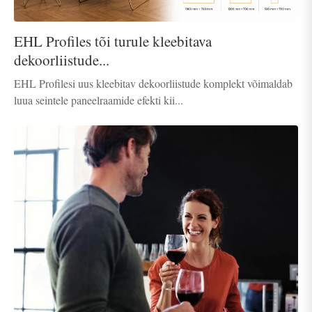
EHL Profiles tõi turule kleebitava
dekoorliistude...
EHL Profilesi uus kleebitav dekoorliistude komplekt võimaldab
luua seintele paneelraamide efekti kii...