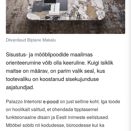
Diivanilaud Biplane Makalu
Sisustus- ja mööblipoodide maailmas
orienteerumine võib olla keeruline. Kuigi isiklik
maitse on määrav, on parim valik seal, kus
tootevaliku on koostanud sisekujunduse
asjatundjad.
Palazzo Interiorsi
e-pood
on just selline koht. Iga toode
on hoolikalt valitud, et ühendada tipptasemel
funktsionaalne disain ja Eesti inimeste eelistused.
Mööbel sobib nii kodudesse, büroodesse kui ka