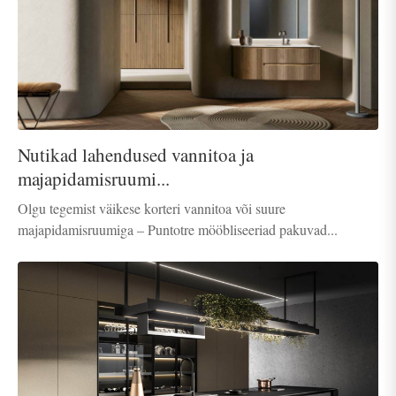
Nutikad lahendused vannitoa ja
majapidamisruumi...
Olgu tegemist väikese korteri vannitoa või suure
majapidamisruumiga – Puntotre mööbliseeriad pakuvad...