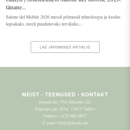
tänane...
Salone del Mobile 2026 messil põimusid tehnoloogia ja loodus
lopsakaks, meeli puudutavaks tervikuks,...
LAE JÄRGMISED ARTIKLID
MEIST - TEENUSED - KONTAKT
Inkodu.ee | Pro-Stuudio OÜ
Sõpruse pst 151a, 13417 Tallinn
Telefon: +372 655 0877
E-post: info[at]inkodu.ee