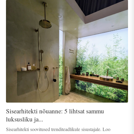
Sisearhitekti nõuanne: 5 lihtsat sammu
luksusliku ja...
Sisearhitekti soovitused trenditeadlikule sisustajale. Loo