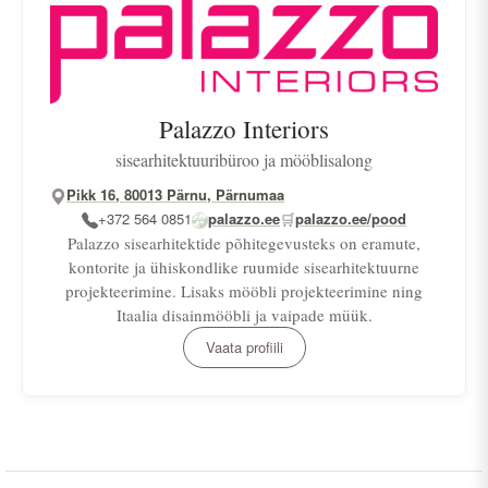
Palazzo Interiors
sisearhitektuuribüroo ja mööblisalong
Pikk 16, 80013 Pärnu, Pärnumaa
+372 564 0851
palazzo.ee
🛒
palazzo.ee/pood
Palazzo sisearhitektide põhitegevusteks on eramute,
kontorite ja ühiskondlike ruumide sisearhitektuurne
projekteerimine. Lisaks mööbli projekteerimine ning
Itaalia disainmööbli ja vaipade müük.
Vaata profiili