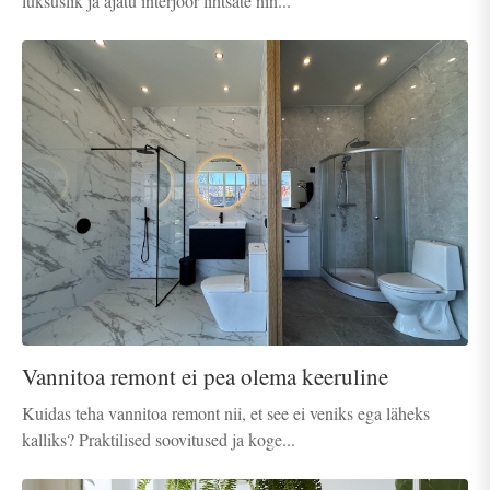
luksuslik ja ajatu interjöör lihtsate nin...
Vannitoa remont ei pea olema keeruline
Kuidas teha vannitoa remont nii, et see ei veniks ega läheks
kalliks? Praktilised soovitused ja koge...