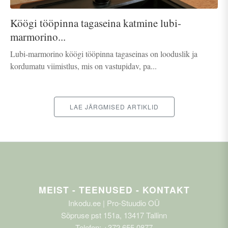
Köögi tööpinna tagaseina katmine lubi-
marmorino...
Lubi-marmorino köögi tööpinna tagaseinas on looduslik ja
kordumatu viimistlus, mis on vastupidav, pa...
LAE JÄRGMISED ARTIKLID
MEIST - TEENUSED - KONTAKT
Inkodu.ee | Pro-Stuudio OÜ
Sõpruse pst 151a, 13417 Tallinn
Telefon: +372 655 0877