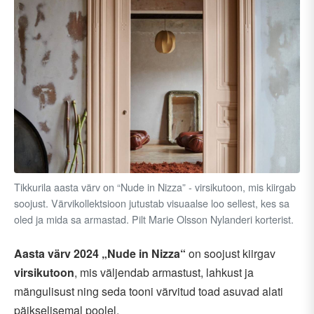
Tikkurila aasta värv on “Nude in Nizza” - virsikutoon, mis kiirgab
soojust. Värvikollektsioon jutustab visuaalse loo sellest, kes sa
oled ja mida sa armastad. Pilt Marie Olsson Nylanderi korterist.
Aasta värv 2024 „Nude in Nizza“
on soojust kiirgav
virsikutoon
, mis väljendab armastust, lahkust ja
mängulisust ning seda tooni värvitud toad asuvad alati
päikselisemal poolel.