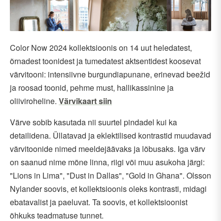
Color Now 2024 kollektsioonis on 14 uut heledatest,
õrnadest toonidest ja tumedatest aktsentidest koosevat
värvitooni: intensiivne burgundiapunane, erinevad beežid
ja roosad toonid, pehme must, hallikassinine ja
oliiviroheline.
Värvikaart siin
Värve sobib kasutada nii suurtel pindadel kui ka
detailidena. Üllatavad ja eklektilised kontrastid muudavad
värvitoonide nimed meeldejäävaks ja lõbusaks. Iga värv
on saanud nime mõne linna, riigi või muu asukoha järgi:
"Lions in Lima", "Dust in Dallas", "Gold in Ghana". Olsson
Nylander soovis, et kollektsioonis oleks kontrasti, midagi
ebatavalist ja paeluvat. Ta soovis, et kollektsioonist
õhkuks teadmatuse tunnet.