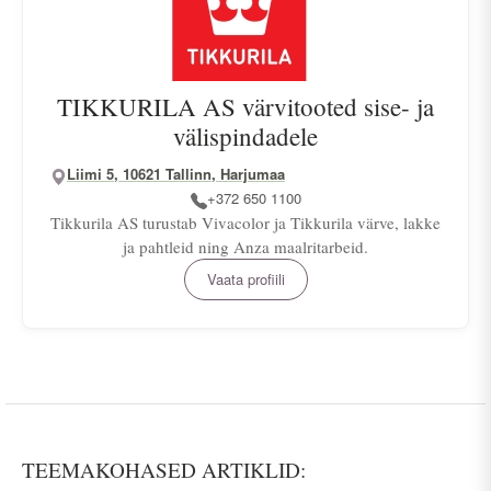
TIKKURILA AS värvitooted sise- ja
välispindadele
Liimi 5, 10621 Tallinn, Harjumaa
+372 650 1100
Tikkurila AS turustab Vivacolor ja Tikkurila värve, lakke
ja pahtleid ning Anza maalritarbeid.
Vaata profiili
TEEMAKOHASED ARTIKLID: