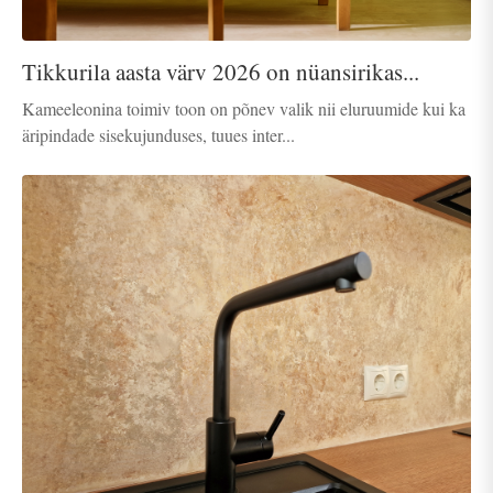
Tikkurila aasta värv 2026 on nüansirikas...
Kameeleonina toimiv toon on põnev valik nii eluruumide kui ka
äripindade sisekujunduses, tuues inter...