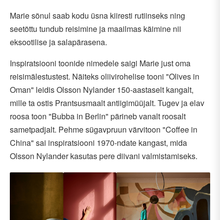
Marie sõnul saab kodu üsna kiiresti rutiinseks ning
seetõttu tundub reisimine ja maailmas käimine nii
eksootilise ja salapärasena.
Inspiratsiooni toonide nimedele saigi Marie just oma
reisimälestustest. Näiteks oliivirohelise tooni "Olives in
Oman" leidis Olsson Nylander 150-aastaselt kangalt,
mille ta ostis Prantsusmaalt antiigimüüjalt. Tugev ja elav
roosa toon "Bubba in Berlin" pärineb vanalt roosalt
sametpadjalt. Pehme sügavpruun värvitoon "Coffee in
China" sai inspiratsiooni 1970-ndate kangast, mida
Olsson Nylander kasutas pere diivani valmistamiseks.