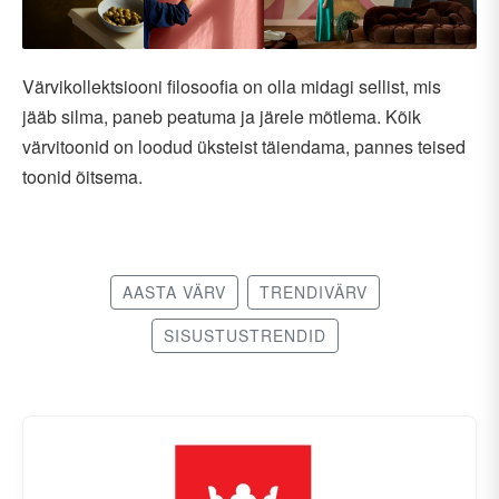
Värvikollektsiooni filosoofia on olla midagi sellist, mis
jääb silma, paneb peatuma ja järele mõtlema. Kõik
värvitoonid on loodud üksteist täiendama, pannes teised
toonid õitsema.
AASTA VÄRV
TRENDIVÄRV
SISUSTUSTRENDID