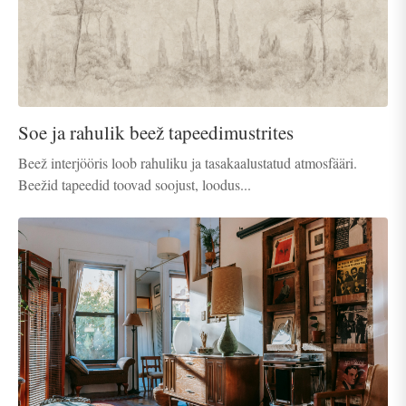
Soe ja rahulik beež tapeedimustrites
Beež interjööris loob rahuliku ja tasakaalustatud atmosfääri.
Beežid tapeedid toovad soojust, loodus...