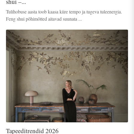
shui –...
Tulihobuse aasta toob kaasa kiire tempo ja tugeva tuleenergia.
Feng shui põhimõtted aitavad suunata ...
Tapeeditrendid 2026