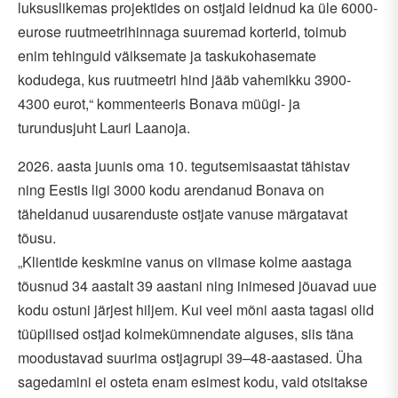
luksuslikemas projektides on ostjaid leidnud ka üle 6000-
eurose ruutmeetrihinnaga suuremad korterid, toimub
enim tehinguid väiksemate ja taskukohasemate
kodudega, kus ruutmeetri hind jääb vahemikku 3900-
4300 eurot,“ kommenteeris Bonava müügi- ja
turundusjuht Lauri Laanoja.
2026. aasta juunis oma 10. tegutsemisaastat tähistav
ning Eestis ligi 3000 kodu arendanud Bonava on
täheldanud uusarenduste ostjate vanuse märgatavat
tõusu.
„Klientide keskmine vanus on viimase kolme aastaga
tõusnud 34 aastalt 39 aastani ning inimesed jõuavad uue
kodu ostuni järjest hiljem. Kui veel mõni aasta tagasi olid
tüüpilised ostjad kolmekümnendate alguses, siis täna
moodustavad suurima ostjagrupi 39–48-aastased. Üha
sagedamini ei osteta enam esimest kodu, vaid otsitakse