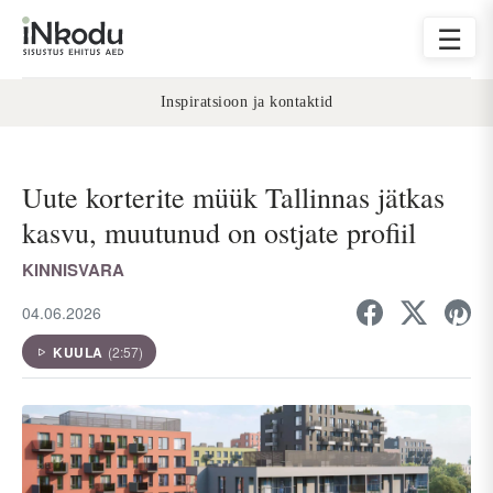
☰
Inspiratsioon ja kontaktid
Uute korterite müük Tallinnas jätkas
kasvu, muutunud on ostjate profiil
KINNISVARA
04.06.2026
KUULA
(2:57)