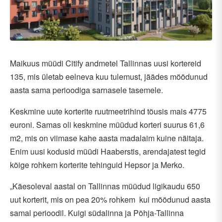
Maikuus müüdi Citify andmetel Tallinnas uusi kortereid
135, mis ületab eelneva kuu tulemust, jäädes möödunud
aasta sama perioodiga sarnasele tasemele.
Keskmine uute korterite ruutmeetrihind tõusis mais 4775
euroni. Samas oli keskmine müüdud korteri suurus 61,6
m2, mis on viimase kahe aasta madalaim kuine näitaja.
Enim uusi kodusid müüdi Haaberstis, arendajatest tegid
kõige rohkem korterite tehinguid Hepsor ja Merko.
„Käesoleval aastal on Tallinnas müüdud ligikaudu 650
uut korterit, mis on pea 20% rohkem kui möödunud aasta
samal perioodil. Kuigi südalinna ja Põhja-Tallinna