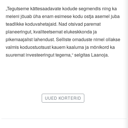
„Tegutseme kättesaadavate kodude segmendis ning ka
meieni jõuab üha enam esimese kodu ostja asemel juba
teadlikke koduvahetajaid. Nad otsivad paremat
planeeringut, kvaliteetsemat elukeskkonda ja
pikemaajalist lahendust. Selliste omaduste nimel ollakse
valmis koduostuotsust kauem kaaluma ja mõnikord ka
suuremat investeeringut tegema,“ selgitas Laanoja.
UUED KORTERID