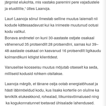
järgmist elukohta, mis vastaks paremini pere vajadustele
ja elustiilile,“ ütles Laanoja.
Lauri Laanoja sõnul ilmestab selline muutus laiemalt nii
kodude kättesaadavust kui ka inimeste muutunud ootusi
kodu valikul.
Bonava andmetel on kuni 30-aastaste ostjate osakaal
vähenenud 35 protsendilt 28 protsendini, samas kui 39–
48-aastaste osakaal on kasvanud 16 protsendilt ligikaudu
kolmandikuni kõigist klientidest.
Vanuselise koosseisu muutus mõjutab otseselt ka seda,
milliseid kodusid rohkem otsitakse.
Laanoja märgib, et tänane ostja ootab energiatõhusat ja
hästi läbimõeldud kodu, kus lisaks korterile on oluline ka
terviklik elukeskkond, rohealad, liikumisvõimalused ning
ka kogukonnatunnet toetavad ühisalade lahendused.