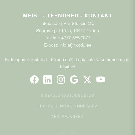
MEIST - TEENUSED - KONTAKT
Inkodu.ee | Pro-Stuudio OÜ
Sõpruse pst 151a, 13417 Tallinn
Telefon: +372 655 0877
E-post: info[at]inkodu.ee
Kõik õigused kaitstud - Inkodu.ee®. Loata info kasutamine ei ole
lubatud!
SISEKUJUNDUS, SISUSTUS
EHITUS, REMONT, KINNISVARA
AED, RAJATISED