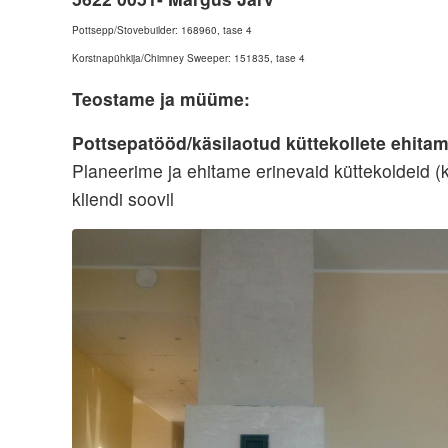
Pottsepp/Stovebuilder: 168960, tase 4
Korstnapühkija/Chimney Sweeper: 151835, tase 4
Teostame ja müüme:
Pottsepatööd/käsilaotud küttekollete ehita
Planeerime
ja
ehitame
erinevaid
küttekoldeid
(
kliendi
soovil