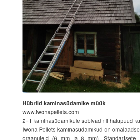
Hübriid kaminasüdamike müük
www.iwonapellets.com
2=1 kaminasüdamikule sobivad nii halupuud kui 
Iwona Pellets kaminasüdamikud on omalaadsed, 
graanuleid (6 mm ja 8 mm). Standartsete 