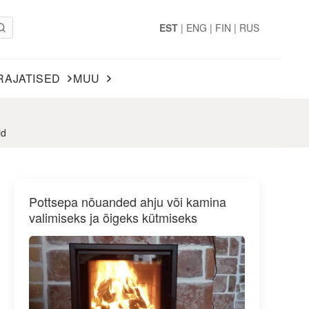
EST
|
ENG
|
FIN
|
RUS
RAJATISED
MUU
id
Pottsepa nõuanded ahju või kamina
valimiseks ja õigeks kütmiseks