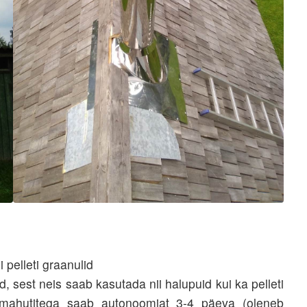
pelleti graanulid
sest neis saab kasutada nii halupuid kui ka pelleti
mahutitega saab autonoomiat 3-4 päeva (oleneb