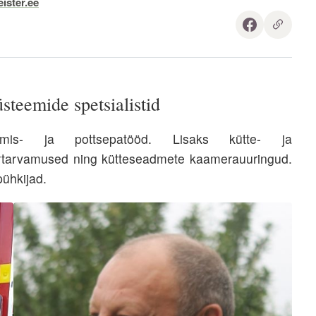
ster.ee
steemide spetsialistid
imis- ja pottsepatööd. Lisaks kütte- ja
ertarvamused ning kütteseadmete kaamerauuringud.
ühkijad.