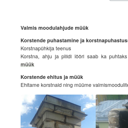
Valmis moodulahjude müük
Korstende puhastamine ja korstnapuhastu
Korstnapühkija teenus
Korstna, ahju ja pliidi lõõri saab ka puhta
müük
Korstende ehitus ja müük
E
hitame
korstnaid ning müüme valmismoodulites