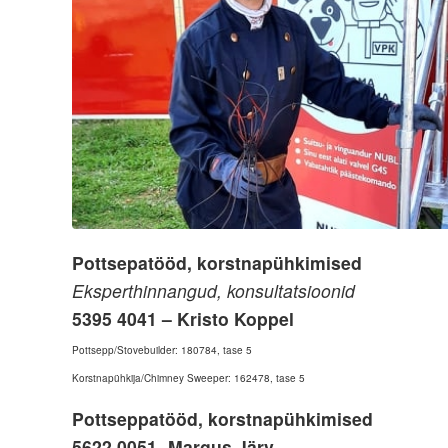
Pottsepatööd, korstnapühkimised
Eksperthinnangud, konsultatsioonid
5395 4
041 – Kristo Koppel
Pottsepp/Stovebuilder: 180784, tase 5
Korstnapühkija/Chimney Sweeper: 162478, tase 5
Pottseppatööd, korstnapühkimised
5622 0
051- Margus Järv