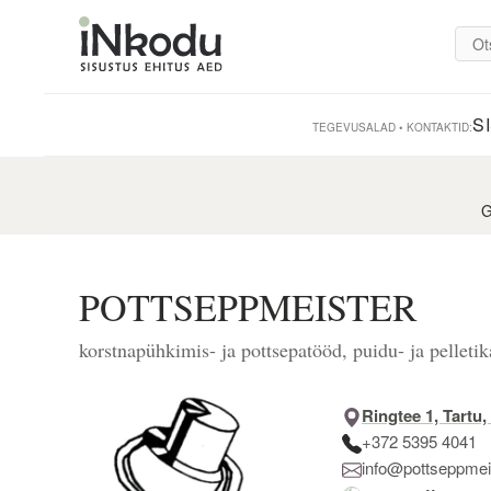
S
TEGEVUSALAD • KONTAKTID:
G
POTTSEPPMEISTER
korstnapühkimis- ja pottsepatööd, puidu- ja pelleti
Ringtee 1, Tartu
+372 5395 4041
info@pottseppmei