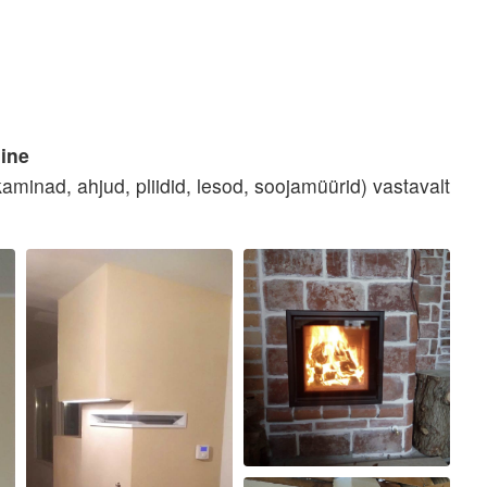
mine
kaminad, ahjud, pliidid, lesod, soojamüürid)
vastavalt