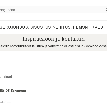
ISEKUJUNDUS, SISUSTUS
EHITUS, REMONT
AED, 
Inspiratsioon ja kontaktid
aleriid
Tooteuudised
Sisustus- ja värvitrendid
Eesti disain
Videolood
Mess
kaminad
, 50105 Tartumaa
ster.ee