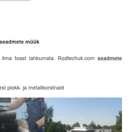
sseadmete müük
ks ilma toast lahkumata. Rodtechuk.com
seadmete
t plokk- ja metallkorstnaid