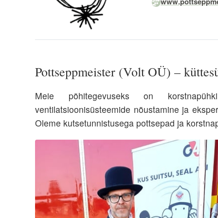
www.pottseppmei
Pottseppmeister (Volt OÜ) – küttesü
Meie põhitegevuseks on korstnapühk
ventilatsioonisüsteemide nõustamine ja eksp
Oleme kutsetunnistusega pottsepad ja korstnap