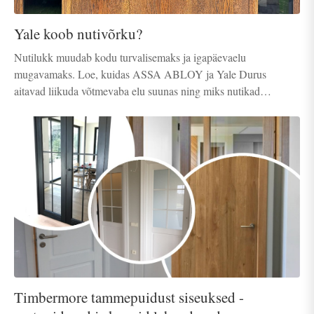
Yale koob nutivõrku?
Nutilukk muudab kodu turvalisemaks ja igapäevaelu
mugavamaks. Loe, kuidas ASSA ABLOY ja Yale Durus
aitavad liikuda võtmevaba elu suunas ning miks nutikad
lahendused koguvad kiiresti populaarsust.
Timbermore tammepuidust siseuksed -