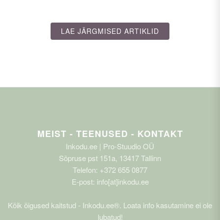
globaalsetele turvaprobleemidele.
LAE JÄRGMISED ARTIKLID
MEIST - TEENUSED - KONTAKT
Inkodu.ee | Pro-Stuudio OÜ
Sõpruse pst 151a, 13417 Tallinn
Telefon: +372 655 0877
E-post: info[at]inkodu.ee
Kõik õigused kaitstud - Inkodu.ee®. Loata info kasutamine ei ole
lubatud!