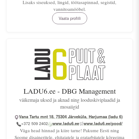
Lisaks siseuksed, lingid, töötasapinnad, segistid,
vannitoamööbel.
Vaata profiili
LADU6.ee - DBG Management
väikemaja uksed ja aknad ning looduskiviplaadid ja
mosaiigid
Vana Tartu mnt 18, 75304 Järveküla, Harjumaa (ladu 6)
+372 509 2402
www.ladu6.ee
🛒
www.ladu6.ee/pood/
Väga head hinnad ja kiire tarne! Pakume Eesti ning
Soome disaineritele, ehitajatele ja eratarbijatele kõrgeima