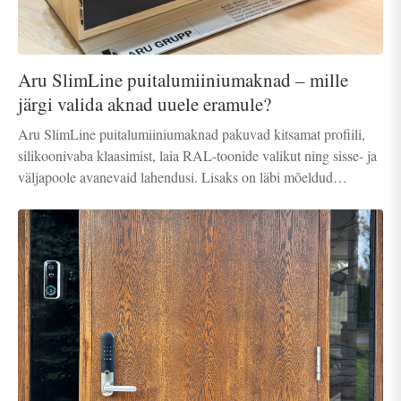
Aru SlimLine puitalumiiniumaknad – mille
järgi valida aknad uuele eramule?
Aru SlimLine puitalumiiniumaknad pakuvad kitsamat profiili,
silikoonivaba klaasimist, laia RAL-toonide valikut ning sisse- ja
väljapoole avanevaid lahendusi. Lisaks on läbi mõeldud
uuenduslik paigaldus ning olemas on turvalukustus ja
raamisisesed aknakatted.