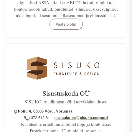
digitaalsed ASSA lukud ja ABLOY lukud, ripplukud,
kontorimööbli lukud, pindlukud, silindrid, uksesulgurid,
ukselingid, ukseautomaatikaseadmed ja ehitussulused.
Vaata profiili
Sisustuskoda OÜ
SISUKO eritellimusmööbli terviklahendused
Põllu 4, 65606 Võru, Võrumaa
+372 512 8111
sisuko.ee
🛒
sisuko.ee/pood
Kvaliteetne eritellimusmööbel koju ja kontorisse.
Projekteerimine, 3D-mudelid, spoon- ja