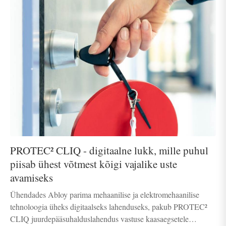
PROTEC² CLIQ - digitaalne lukk, mille puhul
piisab ühest võtmest kõigi vajalike uste
avamiseks
Ühendades Abloy parima mehaanilise ja elektromehaanilise
tehnoloogia üheks digitaalseks lahenduseks, pakub PROTEC²
CLIQ juurdepääsuhalduslahendus vastuse kaasaegsetele