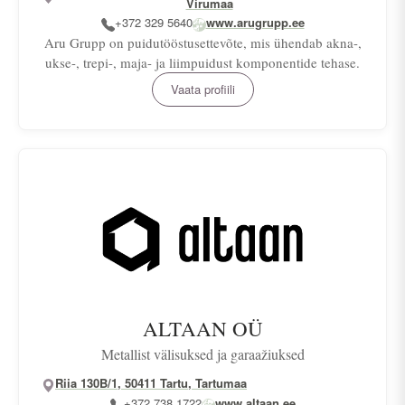
Virumaa
+372 329 5640
www.arugrupp.ee
Aru Grupp on puidutööstusettevõte, mis ühendab akna-,
ukse-, trepi-, maja- ja liimpuidust komponentide tehase.
Vaata profiili
ALTAAN OÜ
Metallist välisuksed ja garaažiuksed
Riia 130B/1, 50411 Tartu, Tartumaa
+372 738 1722
www.altaan.ee