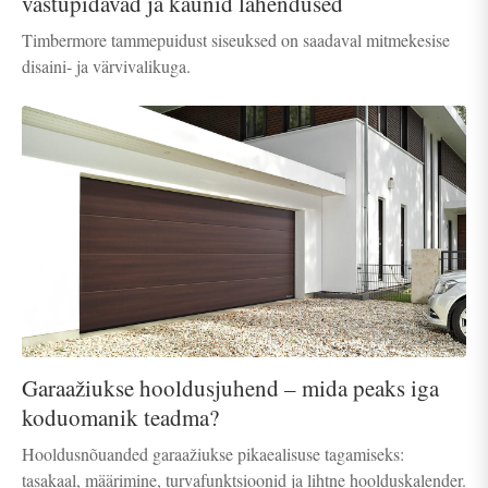
vastupidavad ja kaunid lahendused
Timbermore tammepuidust siseuksed on saadaval mitmekesise
disaini- ja värvivalikuga.
Garaažiukse hooldusjuhend – mida peaks iga
koduomanik teadma?
Hooldusnõuanded garaažiukse pikaealisuse tagamiseks:
tasakaal, määrimine, turvafunktsioonid ja lihtne hoolduskalender.