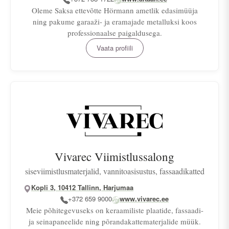
Oleme Saksa ettevõtte Hörmann ametlik edasimüüja
ning pakume garaaži- ja eramajade metalluksi koos
professionaalse paigaldusega.
Vaata profiili
Vivarec Viimistlussalong
siseviimistlusmaterjalid, vannitoasisustus, fassaadikatted
Kopli 3, 10412 Tallinn, Harjumaa
+372 659 9000
www.vivarec.ee
Meie põhitegevuseks on keraamiliste plaatide, fassaadi-
ja seinapaneelide ning põrandakattematerjalide müük.