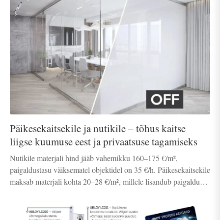
Päikesekaitsekile ja nutikile – tõhus kaitse
liigse kuumuse eest ja privaatsuse tagamiseks
Nutikile materjali hind jääb vahemikku 160–175 €/m²,
paigaldustasu väiksematel objektidel on 35 €/h. Päikesekaitsekile
maksab materjali kohta 20–28 €/m², millele lisandub paigaldus
(ca 35 €/h), sõltuvalt objekti eripärast.