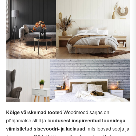
Kõige värskemad toote
d Woodmood sarjas on
põhjamaise stiili ja
loodusest inspireeritud toonidega
viimistletud sisevoodri- ja laelauad
, mis loovad sooja ja