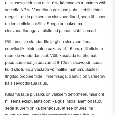
niiskusesisaldus on alla 16%, köetavates ruumides võib
see olla 6-7%. Voodrilaua paksuse puhul kehtib lihtne
reegel – mida paksem on sisevoodrilaud, seda ühtlasem
on tema niiskusrežiim. Seega on paksema
sisevoodrilauaga viimistletud pinnad stabiilsemad.
Põhjamaiste standardite järgi on sisevoodrilaua
soovituslik minimaalne paksus 14-15mm, eriti niiskete
ruumide vooderdamisel. Võib kasutada ka õhemat,
populaarsemat ja odavamat 9-12mm sisevoodrilauda,
kuid siis tuleb arvestada võimalike mahumuutustest
tingitud probleemide ilmnemisega. Samuti on varieeruv
ka sisevoodrilaua laius.
Kitsama laua plussiks on väiksem deformeerumise oht
hilisema ekspluatatsiooni käigus. Mida laiem on laud,
seda suurem on ka tõenäosus, et see õhurežiimi
muutuste tõttu paigaldamisjärgselt kõmmeldub ja