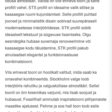
õdusa atmosfääri. Valida on viie erineva tooni ja kahe
profiili vahel. STS profiil on ideaalne valik stiilse ja
kaasaegse ruumi kujundamisel. Selle profiili puhtad
jooned ja minimalistlik disain sobivad suurepäraselt
modernsetesse interjööridesse. STK profiil sobib
ideaalselt tekstuuri ja sügavuse lisamiseks. Olgu
eesmärgiks hubase suvemaja renoveerimine või
kaasaegse kodu täiustamine, STK profiil pakub
ainulaadset elegantsi ja funktsionaalsuse
kombinatsiooni.
Viis erinevat tooni on hoolikalt valitud, mida saab ka
omavahel kombineerida. Stockholmi valge loob
interjööris rahuliku ja valgusküllase atmosfääri. Sellel
toonil on õrn kreemikas varjund, mis lisab soojust ja
hubasust. Fossiilhall ammutab inspiratsiooni põhjamaiste
maastike ajatusest. Pehme ja soe hall toon toob esile