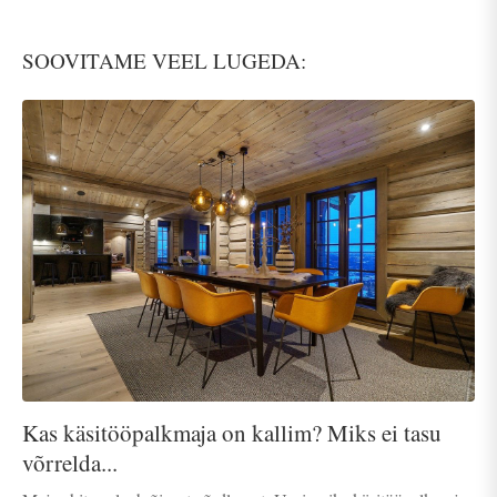
SOOVITAME VEEL LUGEDA:
Kas käsitööpalkmaja on kallim? Miks ei tasu
võrrelda...