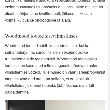
kõrvalt ka näiteks Puidukoja
Woodmood
tootesarja, mille
iseloomustavateks tunnusteks on klassikaline maitsekas
disain, põhjamaine kvaliteetpuit, jätkusuutlikkus ja
võimalikult väike ökoloogiline jalajälg.
Woodmood tooted siseviimistluses
Woodmood tooteid sobib kasutada nii lae- kui ka
seinamaterjalina, samuti teiste sisekujunduslike
ruumielementide teostamisel. Woodmood tootevaliku
loomisel on kasutatud mitmesuguseid põnevaid puidu
viimistlemise võtteid. Tulemused on väärt järeleproovimist
ning tasuvad end ära juba sellega, et on lõplikult
viimistletud ja kliendi hooleks jääb üksnes materjali
paigaldamine.