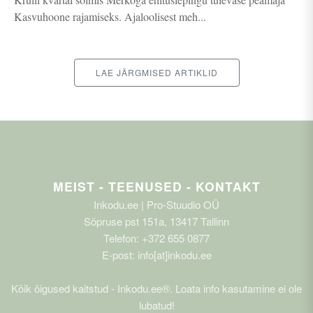
Kasvuhoone rajamiseks. Ajaloolisest meh...
LAE JÄRGMISED ARTIKLID
MEIST - TEENUSED - KONTAKT
Inkodu.ee | Pro-Stuudio OÜ
Sõpruse pst 151a, 13417 Tallinn
Telefon: +372 655 0877
E-post: info[at]inkodu.ee
Kõik õigused kaitstud - Inkodu.ee®. Loata info kasutamine ei ole
lubatud!