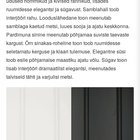
udused hommikud ja kivised rannikud, lisades
ruumidesse elegantsi ja sügavust. Samblahall toob
interjööri rahu. Looduslähedane toon meenutab
samblaga kaetud metsi, luues sooja ja ajatu keskkonna.
Pardimuna sinine meenutab põhjamaa suviste taevaste
kargust. Õrn sinakas-roheline toon toob ruumidesse
seletamatu kerguse ja klaari tulemuse. Elegantne süsi
toob esile põhjamaise maastiku ajatu võlu. Sügav toon
lisab interjööri dramaatilist elegantsi, meenutades
talviseid tähti ja varjulisi metsi.