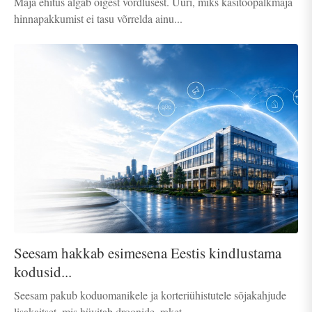
Maja ehitus algab õigest võrdlusest. Uuri, miks käsitööpalkmaja
hinnapakkumist ei tasu võrrelda ainu...
Seesam hakkab esimesena Eestis kindlustama
kodusid...
Seesam pakub koduomanikele ja korteriühistutele sõjakahjude
lisakaitset, mis hüvitab droonide, raket...