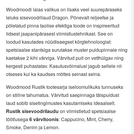
Woodmoodi laias valikus on lisaks veel suurepäraseks
leiuks sisevoodrilaud Dragon. Põnevalt reljeefse ja
põletatud pinna taolise efektiga toode on inspireeritud
iidsest jaapanipärasest viimistlustehnikast. See on
loodud kasutades nüüdisaegset kõrgtehnoloogiat:
spetsiaalse stantsiga surutakse muster puidupinnale ning
kaetakse 2 kihi värviga. Värvitud puit on vetthülgav ning
kergesti puhastatav. Kasutusvõimalusi jagub sellele nii
otseses kui ka kaudses mõttes seinast seina.
Woodmood Rustik tootesarja iseloomulikuks tunnuseks
on stiilne tahumatus. Värvitud saepinnaga täispuidust
laud sobib sisetingimustes kasutamiseks ideaalselt.
Rustik sisevoodrilaudu
on viimistletud spetsiaalse
töötlusega
6 värvitoonis
: Cappucino, Mint, Cherry,
Smoke, Denim ja Lemon.