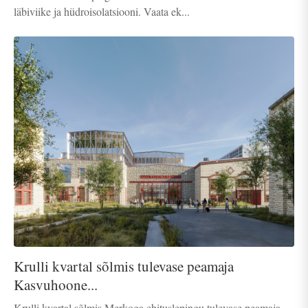
läbiviike ja hüdroisolatsiooni. Vaata ek...
Krulli kvartal sõlmis tulevase peamaja
Kasvuhoone...
Krulli kvartal sõlmis Merkoga ehituslepingu tulevase peamaja