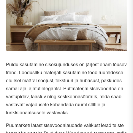
Puidu kasutamine sisekujunduses on järjest enam tõusev
trend. Loodusliku materjali kasutamine toob ruumidesse
olulisel määral soojust, tekstuuri ja hubasust, pakkudes
samal ajal ajatut elegantsi. Puitmaterjal sisevoodrina on
vastupidav, taastuv ning keskkonnasõbralik, mida saab
vastavalt vajadusele kohandada ruumi stiilile ja
funktsionaalsusele vastavaks.
Puumarketi laiast sisevoodrilaudade valikust leiad teiste