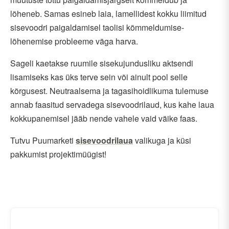
lõheneb. Samas esineb laia, lamellidest kokku liimitud
sisevoodri paigaldamisel taolisi kõmmeldumise-
lõhenemise probleeme väga harva.
Sageli kaetakse ruumile sisekujundusliku aktsendi
lisamiseks kas üks terve sein või ainult pool selle
kõrgusest. Neutraalsema ja tagasihoidlikuma tulemuse
annab faasitud servadega sisevoodrilaud, kus kahe laua
kokkupanemisel jääb nende vahele vaid väike faas.
Tutvu Puumarketi
sisevoodrilaua
valikuga ja küsi
pakkumist projektimüügist!