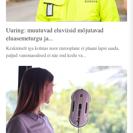
Uuring: muutuvad eluviisid mõjutavad
eluasemeturgu ja...
Keskmiselt iga kolmas noor eurooplane ei plaani lapsi saada,
paljud vanemaealised ei näe end kodu va...