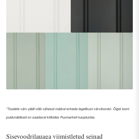
*Toodete värv pildil võib vähesel määral erineda tegelikust värvitoonist. Õiget tooni
puidunäidised on saadaval kõikides Puumarketi kauplustes.
Sisevoodrilauaga viimistletud seinad